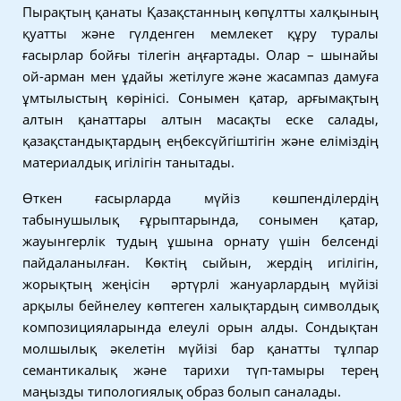
Пырақтың қанаты Қазақстанның көпұлтты халқының
қуатты және гүлденген мемлекет құру туралы
ғасырлар бойғы тілегін аңғартады. Олар – шынайы
ой-арман мен ұдайы жетілуге және жасампаз дамуға
ұмтылыстың көрінісі. Сонымен қатар, арғымақтың
алтын қанаттары алтын масақты еске салады,
қазақстандықтардың еңбексүйгіштігін және еліміздің
материалдық игілігін танытады.
Өткен ғасырларда мүйіз көшпенділердің
табынушылық ғұрыптарында, сонымен қатар,
жауынгерлік тудың ұшына орнату үшін белсенді
пайдаланылған. Көктің сыйын, жердің игілігін,
жорықтың жеңісін әртүрлі жануарлардың мүйізі
арқылы бейнелеу көптеген халықтардың символдық
композицияларында елеулі орын алды. Сондықтан
молшылық әкелетін мүйізі бар қанатты тұлпар
семантикалық және тарихи түп-тамыры терең
маңызды типологиялық образ болып саналады.