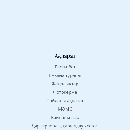
Ақпарат
Басты бет
Емхана туралы
Жаңалықтар
Фотокөрме
Пайдалы ақпарат
МӘМС
Байланыстар
Дәрігерлердің қабылдау кестесі