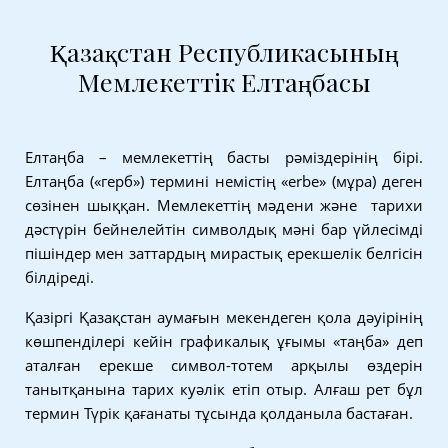
Қазақстан Республикасының
Мемлекеттiк Елтаңбасы
Елтаңба – мемлекеттің басты рәміздерінің бірі.
Елтаңба («герб») термині немістің «erbe» (мұра) деген
сөзінен шыққан. Мемлекеттің мәдени және тарихи
дәстүрін бейнелейтін символдық мәні бар үйлесімді
пішіндер мен заттардың мирастық ерекшелік белгісін
білдіреді.
Қазіргі Қазақстан аумағын мекендеген қола дәуірінің
көшпенділері кейін графикалық ұғымы «таңба» деп
аталған ерекше символ-тотем арқылы өздерін
танытқанына тарих куәлік етіп отыр. Алғаш рет бұл
термин Түрік қағанаты тұсында қолданыла бастаған.