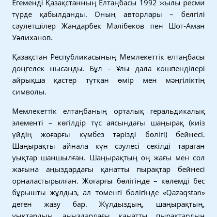
Егеменді Қазақстанның Елтаңбасы 1992 жылы ресми
түрде қабылданды. Оның авторлары – белгілі
сәулетшілер Жандарбек Мәлібеков пен Шот-Аман
Уәлиханов.
Қазақстан Республикасының Мемлекеттік елтаңбасы
дөңгелек нысанды. Бұл – Ұлы дала көшпенділері
айрықша қастер тұтқан өмір мен мәңгіліктің
символы.
Мемлекеттік елтаңбаның орталық геральдикалық
элементі – көгілдір түс аясындағы шаңырақ (киіз
үйдің жоғарғы күмбез тәрізді бөлігі) бейнесі.
Шаңырақты айнала күн сәулесі секілді тараған
уықтар шаншылған. Шаңырақтың оң жағы мен сол
жағына аңыздардағы қанатты пырақтар бейнесі
орналастырылған. Жоғарғы бөлігінде – көлемді бес
бұрышты жұлдыз, ал төменгі бөлігінде «Qazaqstan»
деген жазу бар. Жұлдыздың, шаңырақтың,
уықтардың, аңыздардағы қанатты пырақтардың