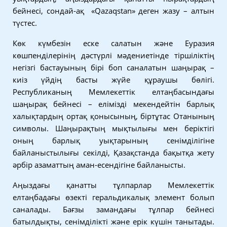
бейнесі, сондай-ақ «Qazaqstan» деген жазу – алтын
түстес.
Көк күмбезін еске салатын және Еуразия
көшпенділерінің дәстүрлі мәдениетінде тіршіліктің
негізгі бастауының бірі боп саналатын шаңырақ –
киіз үйдің басты жүйе құраушы бөлігі.
Республиканың Мемлекеттік елтаңбасындағы
шаңырақ бейнесі – елімізді мекендейтін барлық
халықтардың ортақ қонысының, біртұтас Отанының
символы. Шаңырақтың мықтылығы мен беріктігі
оның барлық уықтарының сенімділігіне
байланыстылығы секілді, Қазақстанда бақытқа жету
әрбір азаматтың аман-есендігіне байланысты.
Аңыздағы қанатты тұлпарлар Мемлекеттік
елтаңбадағы өзекті геральдикалық элемент болып
саналады. Бағзы замандағы тұлпар бейнесі
батылдықты, сенімділікті және ерік күшін танытады.