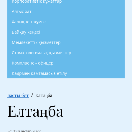
Корпоративтік құжаттар
Алғыс хат
Халықпен жұмыс
Байқау кеңесі
Мемлекеттік қызметтер
Стоматологиялық қызметтер
Комплаенс - офицер
Кадрмен қамтамасыз етілу
Басты бет
Елтаңба
Елтаңба
Бс, 13 Қаңтар 2022