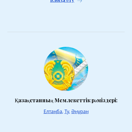
Блогқа өту
Қазақстанның Мемлекеттік рәміздері:
Елтаңба
,
Ту
,
Әнұран