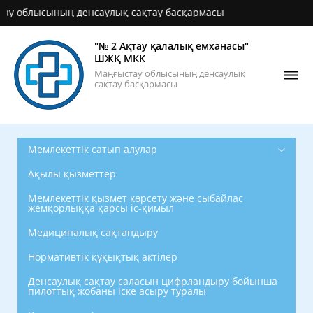
сының денсаулық сақтау басқармасы
"№ 2 Ақтау қалалық емханасы"
ШЖҚ МКК
Маңғыстау облысының денсаулық
сақтау басқармасы
Мемлекеттік сатып алулар
Ақылы қызметтер
Мемлекеттік қызмет көрсету және сыбайлас
жемқорлыққа қарсы іс-қимыл
Медициналық сақтандыру
Нормативтік құқықтық актілер
Денсаулық сақтау саласын цифрландыру бойынша
пилоттық жобаны іске асыру туралы