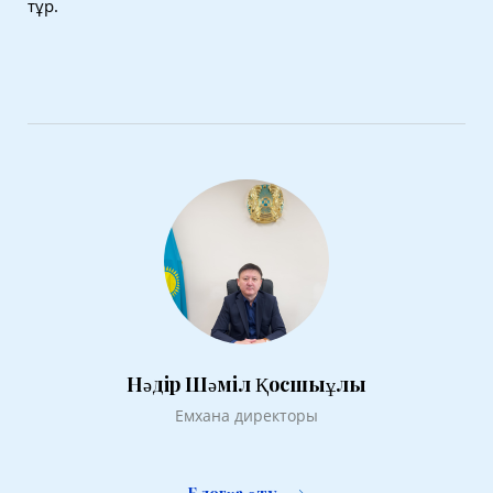
тұр.
Нәдір Шәміл Қосшыұлы
Емхана директоры