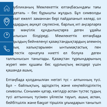
Республиканың Мемлекеттік елтаңбасындағы тағы
бір деталь – бес бұрышты жұлдыз. Бұл символды
адамзат ежелгі заманнан бері пайдаланып келеді, ол
адамдардың ақиқат сәулесіне, барлық игі аңсарларға
және мәңгілік құндылықтарға деген ұдайы
ұмтылысын білдіреді. Мемлекеттік елтаңбада
жұлдыздың бейнеленуі қазақстандықтардың әлемнің
барлық халықтарымен ынтымақтастық пен
серіктестік орнатуға ниетті ел болуға деген
талпынысын танытады. Қазақстан тұрғындарының
жүрегі мен құшағы бес құрлықтың өкілдері үшін
қашанда ашық.
Елтаңбада қолданылған негізгі түс – алтынның түсі.
Бұл – байлықтың, әділдіктің және кеңпейілділіктің
символы. Сонымен қатар, көгілдір аспан түстес тудың
түсі алтынның түсімен үйлесім тауып, ашық аспан,
бейбітшілік және бақуат тіршілік ұғымдарын танытып