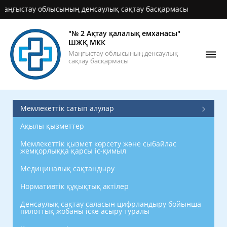
ыстау облысының денсаулық сақтау басқармасы
"№ 2 Ақтау қалалық емханасы"
ШЖҚ МКК
Маңғыстау облысының денсаулық
сақтау басқармасы
Мемлекеттік сатып алулар
Ақылы қызметтер
Мемлекеттік қызмет көрсету және сыбайлас
жемқорлыққа қарсы іс-қимыл
Медициналық сақтандыру
Нормативтік құқықтық актілер
Денсаулық сақтау саласын цифрландыру бойынша
пилоттық жобаны іске асыру туралы