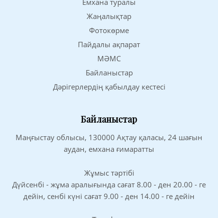
Емхана туралы
Жаңалықтар
Фотокөрме
Пайдалы ақпарат
МӘМС
Байланыстар
Дәрігерлердің қабылдау кестесі
Байланыстар
Маңғыстау облысы, 130000 Ақтау қаласы, 24 шағын
аудан, емхана ғимаратты
Жұмыс тәртібі
Дүйсенбі - жұма аралығында сағат 8.00 - ден 20.00 - ге
дейін, сенбі күні сағат 9.00 - ден 14.00 - ге дейін