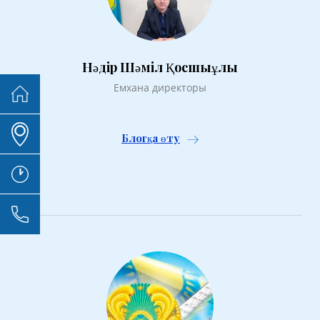
Нәдір Шәміл Қосшыұлы
Емхана директоры
Блогқа өту