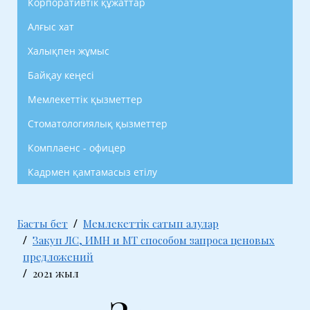
Корпоративтік құжаттар
Алғыс хат
Халықпен жұмыс
Байқау кеңесі
Мемлекеттік қызметтер
Стоматологиялық қызметтер
Комплаенс - офицер
Кадрмен қамтамасыз етілу
Басты бет
Мемлекеттік сатып алулар
Закуп ЛС, ИМН и МТ способом запроса ценовых
предложений
2021 жыл