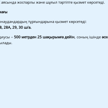
ясында жоспарлы және шұғыл тәртіпте қызмет көрсетеді.
мағы
ынаудандардың тұрғындарына қызмет көрсетеді:
28, 28А, 29, 30 ш/а.
диусы –
500 метрден 25 шақырымға дейін
, соның ішінде
әск
ылады.