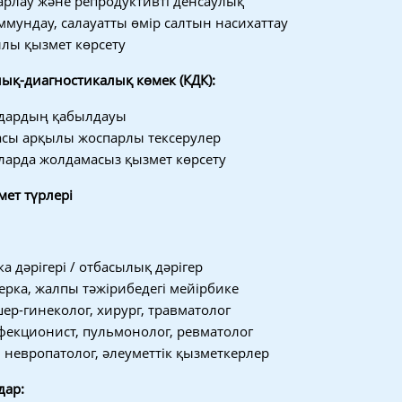
рлау және репродуктивті денсаулық
иммундау, салауатты өмір салтын насихаттау
ылы қызмет көрсету
ық-диагностикалық көмек (КДК):
ндардың қабылдауы
сы арқылы жоспарлы тексерулер
ларда жолдамасыз қызмет көрсету
ет түрлері
а дәрігері / отбасылық дәрігер
ерка, жалпы тәжірибедегі мейірбике
шер-гинеколог, хирург, травматолог
фекционист, пульмонолог, ревматолог
 невропатолог, әлеуметтік қызметкерлер
дар: