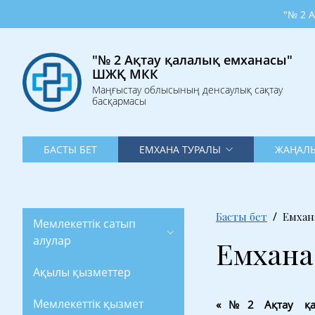
"№ 2 Ақтау қа
"№ 2 Ақтау қалалық емханасы"
ШЖҚ МКК
Маңғыстау облысының денсаулық сақтау
басқармасы
БАСТЫ БЕТ
ЕМХАНА ТУРАЛЫ
ЖАҢАЛЫ
Басты бет
Емхан
Мемлекеттік сатып
алулар
Емхана
Ақылы қызметтер
Мемлекеттік қызмет
«№2 Ақтау қала