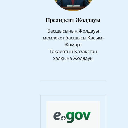
Президент Жолдауы
Басшысының Жолдауы
мемлекет басшысы Қасым-
Жомарт
Тоқаевтың Қазақстан
халқына Жолдауы