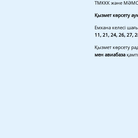
ТМККК және МӘМС а
Қызмет көрсету ау
Емхана келесі шағ
11, 21, 24, 26, 27, 
Қызмет көрсету ра
мен авиабаза
қамт