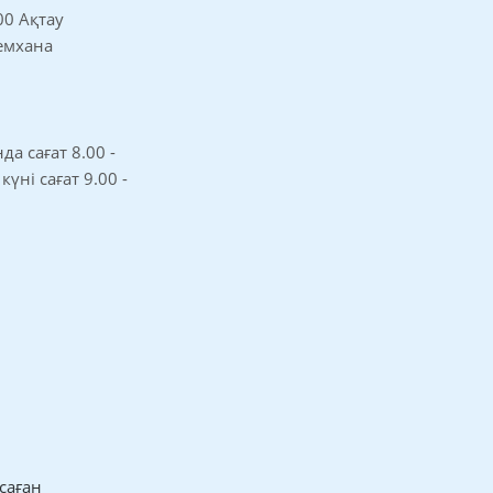
00 Ақтау
 емхана
а сағат 8.00 -
 күні сағат 9.00 -
саған