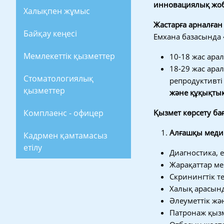
инновациялық жо
Халықпен жұмыс
Жастарға арналған
Байқау кеңесі
Емхана базасында
Мемлекеттік қызметтер
10-18 жас ара
18-29 жас ара
Стоматологиялық
репродуктивт
қызметтер
және құқықты
Комплаенс - офицер
Қызмет көрсету ба
Алғашқы меди
Кадрмен қамтамасыз
етілу
Диагностика, 
Жарақаттар ме
Скринингтік т
Халық арасынд
Әлеуметтік жә
Патронаж қызм