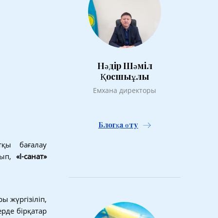
Нәдір Шәміл
Қосшыұлы
Емхана директоры
Блогқа өту
тқы бағалау
лып,
«I-санат»
ы жүргізіліп,
рде бірқатар