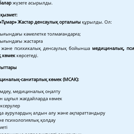
балар
жүзеге асырылды.
 қызмет:
«Тұмар» Жастар денсаулық орталығы
құрылды. Ол:
лығындағы кәмелетке толмағандарға;
лығындағы жастарға
і және психикалық денсаулық бойынша
медициналық, пси
қ көмек
көрсетеді.
ғыттары
циналық-санитарлық көмек (МСАК):
емдеу, медициналық оңалту
н шұғыл жағдайларда көмек
ексерулер
а аурулардың алдын алу және ақпараттандыру
не психологиялық қолдау
еті