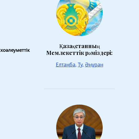
Қазақстанның
хоәлеуметтік
Мемлекеттік рәміздері:
Елтаңба
,
Ту
,
Әнұран