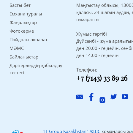
Басты бет
Маңғыстау облысы, 1300
қаласы, 24 шағын аудан,
Емхана туралы
ғимаратты
Жаңалықтар
Фотокөрме
Жұмыс тәртібі
Пайдалы ақпарат
Дүйсенбі - жұма аралығынд
МӘМС
ден 20.00 - ге дейін, сенбі
ден 14.00 - ге дейін
Байланыстар
Дәрігерлердің қабылдау
Телефон:
кестесі
+7 (7143) 33 89 26
"IT Group Kazakhstan" ЖШС
командасы жа