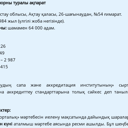
порны туралы ақпарат
тау облысы, Ақтау қаласы, 26-шағынаудан, №54 ғимарат.
84 жыл (үлгілі жоба негізінде).
ны:
шамамен 64 000 адам.
226
949
– 2 987
 415
таудың сапа және аккредитация институтының» сыр
на аккредиттеу стандарттарына толық сәйкес деп таны
ктер:
к орталық» мәртебесін иелену мақсатында дайындық шаралар
н күні
аталмыш мәртебе аясында ресми ашылды. Бұл шеңбе