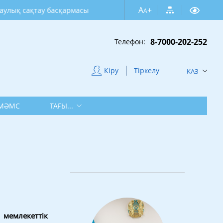
A
+
қтау басқармасы
A
8-7000-202-252
Телефон:
Кіру
Тіркелу
КАЗ
МӘМС
ТАҒЫ...
емлекеттік