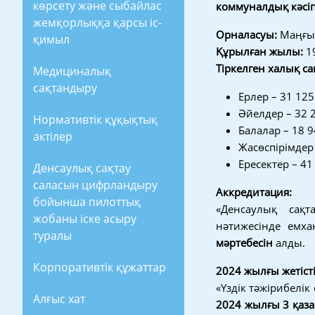
көрсету және сыбайлас
коммуналдық кәсі
жемқорлыққа қарсы іс-
Орналасуы:
Маңғыс
қимыл
Құрылған жылы:
19
Тіркелген халық са
Медициналық
сақтандыру
Ерлер – 31 125
Әйелдер – 32 
Нормативтік құқықтық
Балалар – 18 
актілер
Жасөспірімдер 
Ересектер – 41
Денсаулық сақтау
саласын цифрландыру
Аккредитация:
бойынша пилоттық
«Денсаулық сақ
жобаны іске асыру
нәтижесінде емха
туралы
мәртебесін
алды.
Корпоративтік құжаттар
2024 жылғы жетісті
«Үздік тәжірибелі
Алғыс хат
2024 жылғы 3 қаза