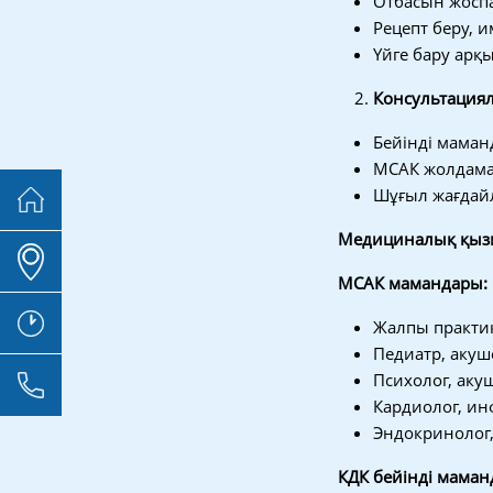
Отбасын жоспа
Рецепт беру, 
Үйге бару арқ
Консультациял
Бейінді мама
МСАК жолдама
Шұғыл жағдай
Медициналық қызм
МСАК мамандары:
Жалпы практик
Педиатр, акуш
Психолог, аку
Кардиолог, ин
Эндокринолог,
КДК бейінді маман