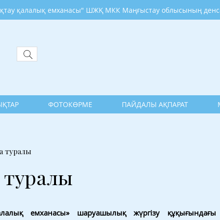
лалық емханасы" ШЖҚ МКК Маңғыстау облысының денсаулық са
ҚТАР
ФОТОКӨРМЕ
ПАЙДАЛЫ АҚПАРАТ
а туралы
 туралы
лық емханасы» шаруашылық жүргізу құқығындағы м