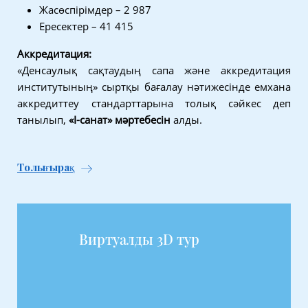
Жасөспірімдер – 2 987
Ересектер – 41 415
Аккредитация:
«Денсаулық сақтаудың сапа және аккредитация
институтының» сыртқы бағалау нәтижесінде емхана
аккредиттеу стандарттарына толық сәйкес деп
танылып,
«I-санат» мәртебесін
алды.
Толығырақ
Виртуалды 3D тур
о
360