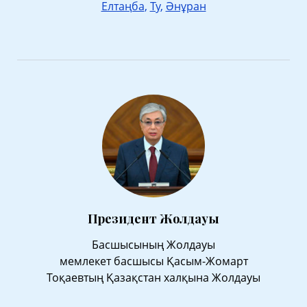
Елтаңба
,
Ту
,
Әнұран
Президент Жолдауы
Басшысының Жолдауы
мемлекет басшысы Қасым-Жомарт
Тоқаевтың Қазақстан халқына Жолдауы