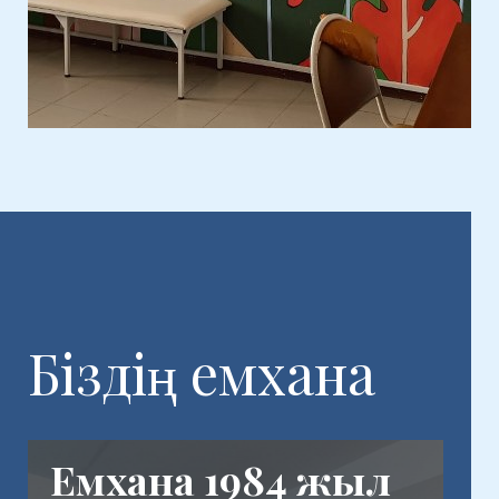
Біздің емхана
Емхана 1984 жыл
Біздің мекен жайы