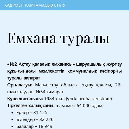
КАДРМЕН ҚАМТАМАСЫЗ ЕТІЛУ
Емхана туралы
«№2 Ақтау қалалық емханасы» шаруашылық жүргізу
құқығындағы мемлекеттік коммуналдық кәсіпорны
туралы ақпарат
Орналасуы:
Маңғыстау облысы, Ақтау қаласы, 26-
шағынаудан, №54 ғимарат.
Құрылған жылы:
1984 жыл (үлгілі жоба негізінде).
Тіркелген халық саны:
шамамен 64 000 адам.
Ерлер – 31 125
Әйелдер – 32 226
Балалар – 18 949