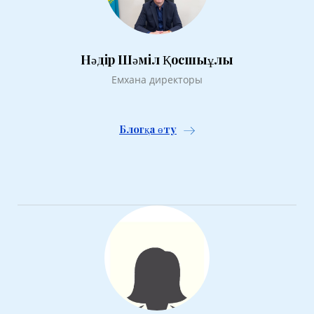
Нәдір Шәміл Қосшыұлы
Емхана директоры
Блогқа өту