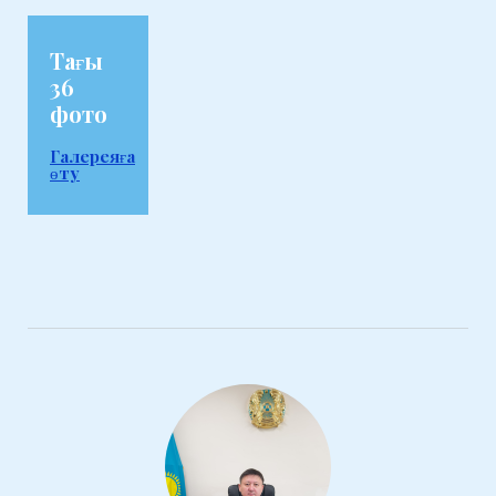
Тағы
36
фото
Галереяға
өту