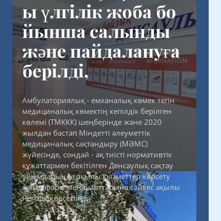
ы үлгілік жоба бо
Орналасқан жері: 130000 Ақтау қ., 26 ш / а.
йынша салынды
№54 емхана ғимараты
және пайдалануға
берілді,
Амбулаториялық - емханалық көмек тегін
медициналық көмектің кепілдік берілген
көлемі (ТМККК) шеңберінде және 2020
жылдан бастап Міндетті әлеуметтік
медициналық сақтандыру (МӘМС)
жүйесінде, сондай - ақ тиісті нормативтік
құжаттармен бекітілген Денсаулық сақтау
ұйымдарында ақылы қызметтер көрсету
қағидалары мен шарттарына сәйкес ақылы
негізде көрсетіледі