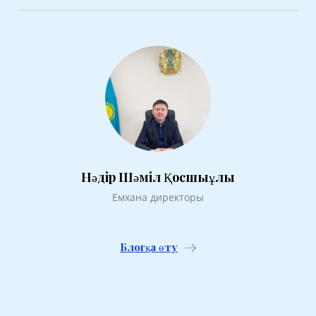
Нәдір Шәміл Қосшыұлы
Емхана директоры
Блогқа өту