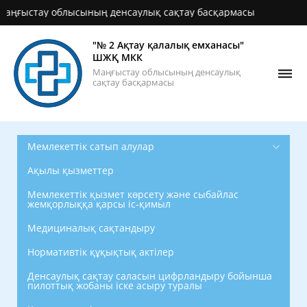
ыстау облысының денсаулық сақтау басқармасы
"№ 2 Ақтау қалалық емханасы"
ШЖҚ МКК
Маңғыстау облысының денсаулық
сақтау басқармасы
Мемлекеттік сатып алулар
Ақылы қызметтер
Мемлекеттік қызмет көрсету және сыбайлас
жемқорлыққа қарсы іс-қимыл
Медициналық сақтандыру
Нормативтік құқықтық актілер
Денсаулық сақтау саласын цифрландыру бойынша
пилоттық жобаны іске асыру туралы