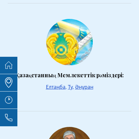
Қазақстанның Мемлекеттік рәміздері:
Елтаңба
,
Ту
,
Әнұран