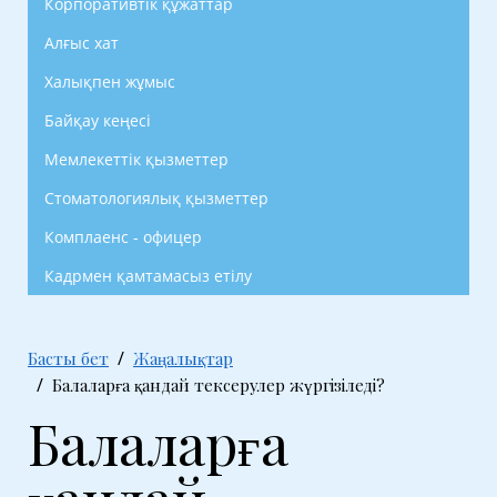
Корпоративтік құжаттар
Алғыс хат
Халықпен жұмыс
Байқау кеңесі
Мемлекеттік қызметтер
Стоматологиялық қызметтер
Комплаенс - офицер
Кадрмен қамтамасыз етілу
Басты бет
Жаңалықтар
Балаларға қандай тексерулер жүргізіледі?
Балаларға