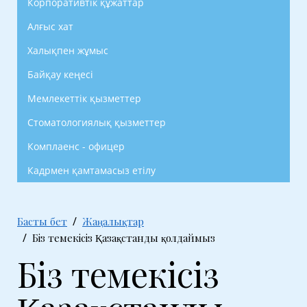
Корпоративтік құжаттар
Алғыс хат
Халықпен жұмыс
Байқау кеңесі
Мемлекеттік қызметтер
Стоматологиялық қызметтер
Комплаенс - офицер
Кадрмен қамтамасыз етілу
Басты бет
Жаңалықтар
Біз темекісіз Қазақстанды қолдаймыз
Біз темекісіз