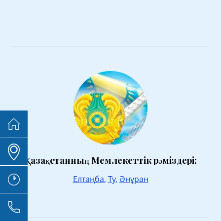
Қазақстанның Мемлекеттік рәміздері:
Елтаңба
,
Ту
,
Әнұран