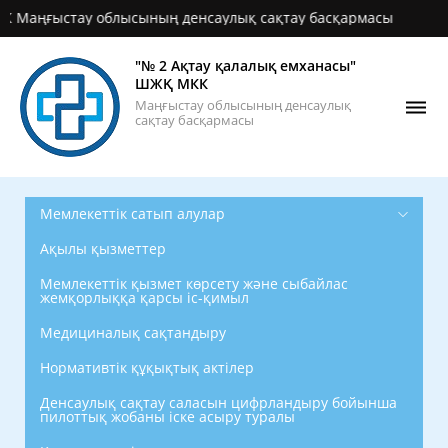
ңғыстау облысының денсаулық сақтау басқармасы
"№ 2 Ақтау қалалық емханасы"
ШЖҚ МКК
Маңғыстау облысының денсаулық
сақтау басқармасы
Мемлекеттік сатып алулар
Ақылы қызметтер
Мемлекеттік қызмет көрсету және сыбайлас
жемқорлыққа қарсы іс-қимыл
Медициналық сақтандыру
Нормативтік құқықтық актілер
Денсаулық сақтау саласын цифрландыру бойынша
пилоттық жобаны іске асыру туралы