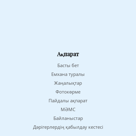
Ақпарат
Басты бет
Емхана туралы
Жаңалықтар
Фотокөрме
Пайдалы ақпарат
МӘМС
Байланыстар
Дәрігерлердің қабылдау кестесі