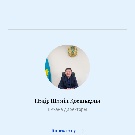
Нәдір Шәміл Қосшыұлы
Емхана директоры
Блогқа өту