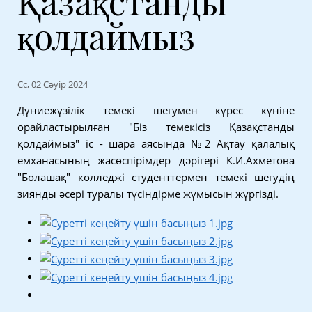
Қазақстанды
қолдаймыз
Сс, 02 Сәуір 2024
Дүниежүзілік темекі шегумен күрес күніне
орайластырылған "Біз темекісіз Қазақстанды
қолдаймыз" іс - шара аясында №2 Ақтау қалалық
емханасының жасөспірімдер дәрігері К.И.Ахметова
"Болашақ" колледжі студенттермен темекі шегудің
зиянды әсері туралы түсіндірме жұмысын жүргізді.