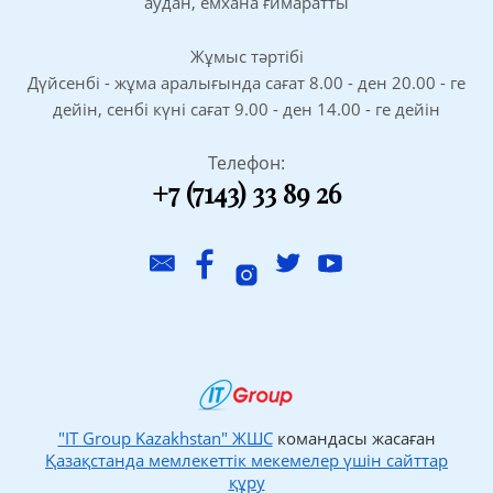
аудан, емхана ғимаратты
Жұмыс тәртібі
Дүйсенбі - жұма аралығында сағат 8.00 - ден 20.00 - ге
дейін, сенбі күні сағат 9.00 - ден 14.00 - ге дейін
Телефон:
+7 (7143) 33 89 26
"IT Group Kazakhstan" ЖШС
командасы жасаған
Қазақстанда мемлекеттік мекемелер үшін сайттар
құру