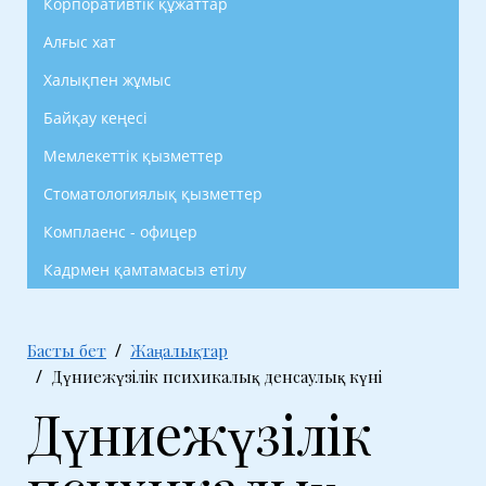
Корпоративтік құжаттар
Алғыс хат
Халықпен жұмыс
Байқау кеңесі
Мемлекеттік қызметтер
Стоматологиялық қызметтер
Комплаенс - офицер
Кадрмен қамтамасыз етілу
Басты бет
Жаңалықтар
Дүниежүзілік психикалық денсаулық күні
Дүниежүзілік