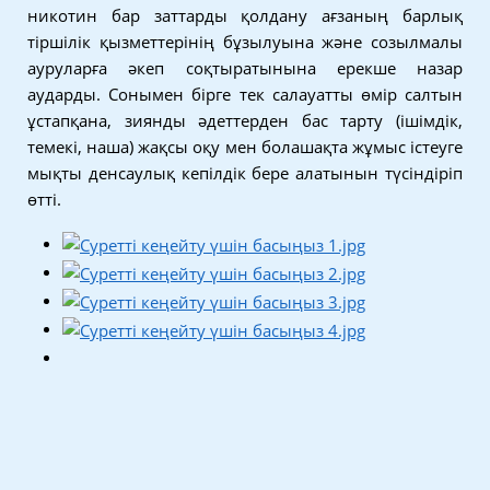
никотин бар заттарды қолдану ағзаның барлық
тіршілік қызметтерінің бұзылуына және созылмалы
ауруларға әкеп соқтыратынына ерекше назар
аударды. Сонымен бірге тек салауатты өмір салтын
ұстапқана, зиянды әдеттерден бас тарту (ішімдік,
темекі, наша) жақсы оқу мен болашақта жұмыс істеуге
мықты денсаулық кепілдік бере алатынын түсіндіріп
өтті.