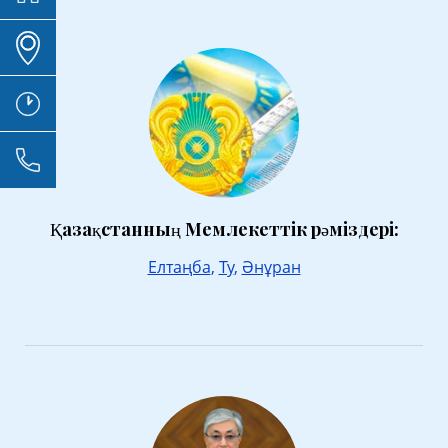
Қазақстанның Мемлекеттік рәміздері:
Елтаңба
,
Ту
,
Әнұран