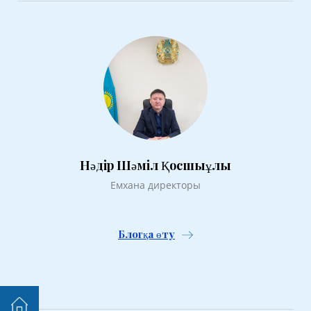
Нәдір Шәміл Қосшыұлы
Емхана директоры
Блогқа өту