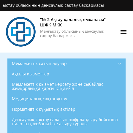
ау облысының денсаулық сақтау басқармасы
"№ 2 Ақтау қалалық емханасы"
ШЖҚ МКК
Маңғыстау облысының денсаулық
сақтау басқармасы
Мемлекеттік сатып алулар
Ақылы қызметтер
Мемлекеттік қызмет көрсету және сыбайлас
жемқорлыққа қарсы іс-қимыл
Медициналық сақтандыру
Нормативтік құқықтық актілер
Денсаулық сақтау саласын цифрландыру бойынша
пилоттық жобаны іске асыру туралы