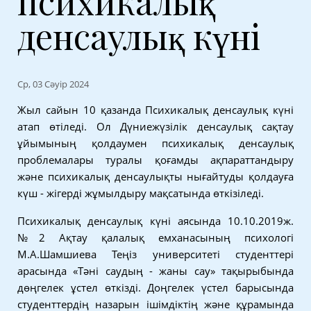
психикалық
денсаулық күні
Ср, 03 Сәуір 2024
Жыл сайын 10 қазанда Психикалық денсаулық күні
атап өтіледі. Ол Дүниежүзілік денсаулық сақтау
ұйымының қолдаумен психикалық денсаулық
проблемалары туралы қоғамды ақпараттандыру
және психикалық денсаулықты нығайтуды қолдауға
күш - жігерді жұмылдыру мақсатында өткізіледі.
Психикалық денсаулық күні аясында 10.10.2019ж.
№2 Ақтау қалалық емханасының психологі
М.А.Шамшиева Теңіз университеті студенттері
арасында «Тәні саудың - жаны сау» тақырыбында
дөңгелек ұстел өткізді. Доңгелек үстел барысында
студенттердің назарын ішімдіктің және құрамында