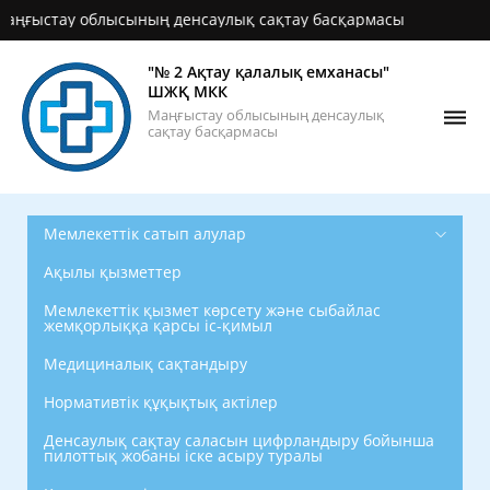
стау облысының денсаулық сақтау басқармасы
"№ 2 Ақтау қалалық емханасы"
ШЖҚ МКК
Маңғыстау облысының денсаулық
сақтау басқармасы
Мемлекеттік сатып алулар
Ақылы қызметтер
Мемлекеттік қызмет көрсету және сыбайлас
жемқорлыққа қарсы іс-қимыл
Медициналық сақтандыру
Нормативтік құқықтық актілер
Денсаулық сақтау саласын цифрландыру бойынша
пилоттық жобаны іске асыру туралы