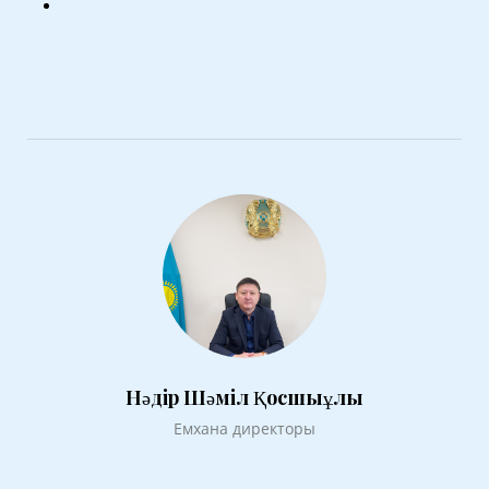
Нәдір Шәміл Қосшыұлы
Емхана директоры