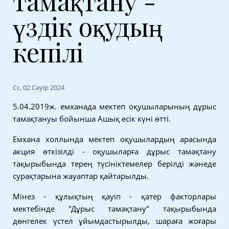
тамақтану -
үздік оқудың
кепілі
Сс, 02 Сәуір 2024
5.04.2019ж. емханада мектеп оқушыларының дұрыс
тамақтануы бойынша Ашық есік күні өтті.
Емхана холлында мектеп оқушылардың арасында
акция өткізілді - оқушыларға дұрыс тамақтану
тақырыбында терең түсініктемелер берілді жәнеде
сурақтарына жауаптар қайтарылды.
Мінез - құлықтың қауіп - қатер факторлары
мектебінде "Дұрыс тамақтану" тақырыбында
дөнгелек үстел ұйымдастырылды, шараға жоғары