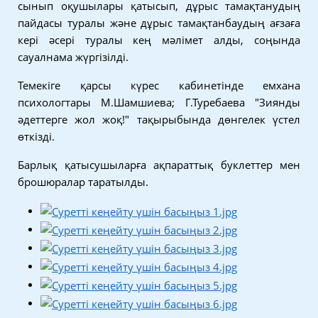
сынып оқушылары қатысып, дұрыс тамақтанудың
пайдасы туралы және дұрыс тамақтанбаудың ағзаға
кері әсері туралы кең мәлімет алды, соңында
сауалнама жүргізілді.
Темекіге қарсы күрес кабинетінде емхана
психологтары М.Шамшиева; Г.Туребаева "Зиянды
әдеттерге жол жоқ!" тақырыбында дөнгелек үстел
өткізді.
Барлық қатысушыларға ақпараттық буклеттер мен
брошюралар таратылды.