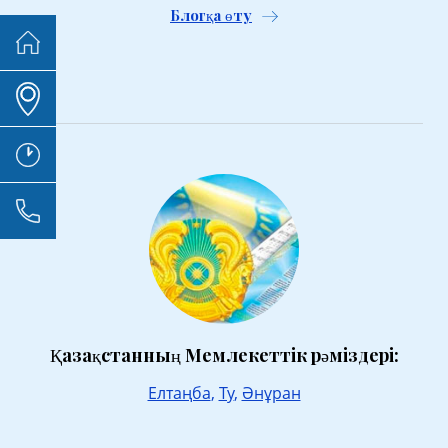
Блогқа өту
Қазақстанның Мемлекеттік рәміздері:
Елтаңба
,
Ту
,
Әнұран