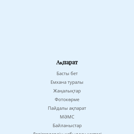
Ақпарат
Басты бет
Емхана туралы
Жаңалықтар
Фотокөрме
Пайдалы ақпарат
МӘМС
Байланыстар
Дәрігерлердің қабылдау кестесі