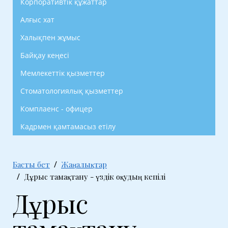
Корпоративтік құжаттар
Алғыс хат
Халықпен жұмыс
Байқау кеңесі
Мемлекеттік қызметтер
Стоматологиялық қызметтер
Комплаенс - офицер
Кадрмен қамтамасыз етілу
Басты бет
Жаңалықтар
Дұрыс тамақтану - үздік оқудың кепілі
Дұрыс