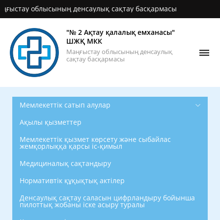
тау облысының денсаулық сақтау басқармасы
"№ 2 Ақтау қалалық емханасы"
ШЖҚ МКК
Маңғыстау облысының денсаулық
сақтау басқармасы
Мемлекеттік сатып алулар
Ақылы қызметтер
Мемлекеттік қызмет көрсету және сыбайлас
жемқорлыққа қарсы іс-қимыл
Медициналық сақтандыру
Нормативтік құқықтық актілер
Денсаулық сақтау саласын цифрландыру бойынша
пилоттық жобаны іске асыру туралы