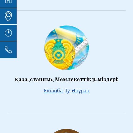
Қазақстанның Мемлекеттік рәміздері:
Елтаңба
,
Ту
,
Әнұран