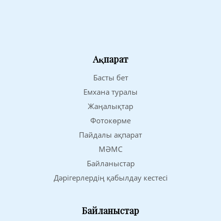
Ақпарат
Басты бет
Емхана туралы
Жаңалықтар
Фотокөрме
Пайдалы ақпарат
МӘМС
Байланыстар
Дәрігерлердің қабылдау кестесі
Байланыстар