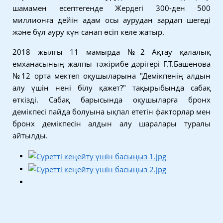
шамамен есептегенде Жердегі 300-ден 500
миллионға дейін адам осы аурудан зардап шегеді
және бұл ауру күн санап өсіп келе жатыр.
2018 жылғы 11 мамырда №2 Ақтау қалалық
емханасының жалпы тәжірибе дәрігері Г.Т.Башенова
№12 орта мектеп оқушыларына "Демікпенің алдын
алу үшін нені білу қажет?" тақырыбында сабақ
өткізді. Сабақ барысында оқушыларға бронх
демікпесі пайда болуына ықпал ететін факторлар мен
бронх демікпесін алдын алу шаралары туралы
айтылды.