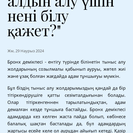
алдын алу үшін
нені білу
қажет?"
Жм, 29 Наурыз 2024
Бронх демікпесі - ентігу түрінде білінетін тыныс алу
жолдарының созылмалы қабынып ауруы, жөтел жиі
және ұзақ болған жағдайда адам тұншығуы мүмкін.
Бұл біздің тыныс алу жолдарымыздың қандай да бір
тітіркендірушіге қатты сезімталдығынан болады.
Олар тітіркенгеннен тарылатындықтан, адам
демалған кезде тұншыға бастайды. Бронх демікпесі
адамдарда кез келген жаста пайда болып, көбінесе
балалық шақтан басталады да, бүл адамдардың
жартысы есейе келе ол аурудан айығып кетеді. Қазір