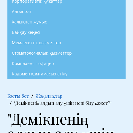
Корпоративтік құжаттар
Алғыс хат
Халықпен жұмыс
Байқау кеңесі
Мемлекеттік қызметтер
Стоматологиялық қызметтер
Комплаенс - офицер
Кадрмен қамтамасыз етілу
Басты бет
Жаңалықтар
"Демікпенің алдын алу үшін нені білу қажет?"
"Демікпенің