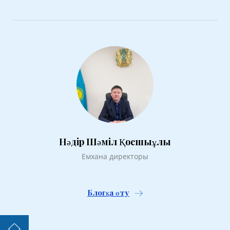
Нәдір Шәміл Қосшыұлы
Емхана директоры
Блогқа өту