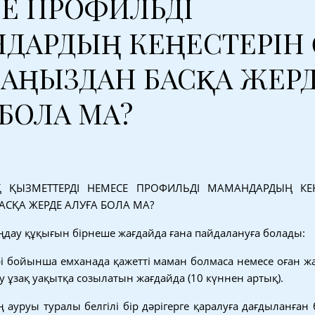
Е ПРОФИЛЬДІ
ДАРДЫҢ КЕҢЕСТЕРІН 
АҢЫЗДАН БАСҚА ЖЕР
 БОЛА МА?
 ҚЫЗМЕТТЕРДІ НЕМЕСЕ ПРОФИЛЬДІ МАМАНДАРДЫҢ КЕҢ
СҚА ЖЕРДЕ АЛУҒА БОЛА МА?
ңдау құқығын бірнеше жағдайда ғана пайдалануға болады:
ері бойынша емханада қажетті маман болмаса немесе оған ж
үту ұзақ уақытқа созылатын жағдайда (10 күннен артық).
ң ауруы туралы белгілі бір дәрігерге қаралуға дағдыланған