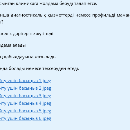
ынған клиникаға жолдама беруді талап етсе.
ынша диагностикалық қызметтерді немесе профильді мама
ы?
келік дәрігеріне жүгінеді
лдама алады
дің қабылдауына жазылады
нда болады немесе тексеруден өтеді.