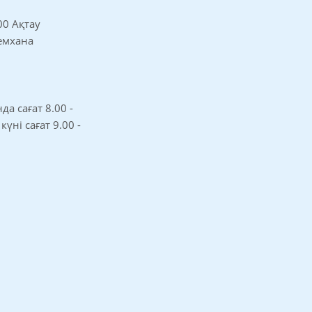
00 Ақтау
 емхана
а сағат 8.00 -
 күні сағат 9.00 -