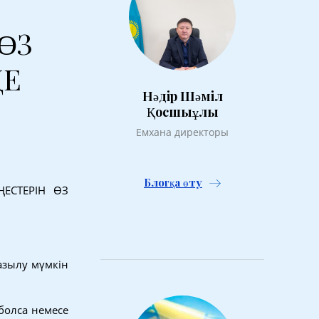
ӨЗ
ДЕ
Нәдір Шәміл
Қосшыұлы
Емхана директоры
Блогқа өту
ЕСТЕРІН ӨЗ
азылу мүмкін
 болса немесе