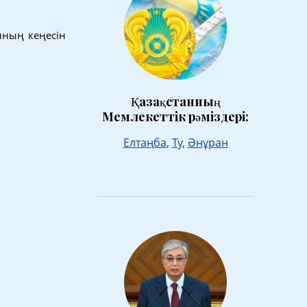
нның кеңесін
Қазақстанның
Мемлекеттік рәміздері:
Елтаңба
,
Ту
,
Әнұран