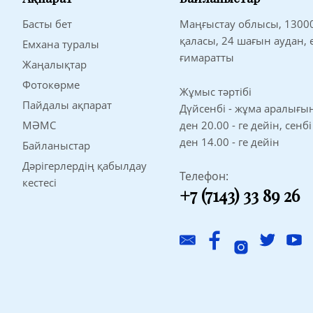
Басты бет
Маңғыстау облысы, 1300
қаласы, 24 шағын аудан,
Емхана туралы
ғимаратты
Жаңалықтар
Фотокөрме
Жұмыс тәртібі
Пайдалы ақпарат
Дүйсенбі - жұма аралығынд
МӘМС
ден 20.00 - ге дейін, сенбі
ден 14.00 - ге дейін
Байланыстар
Дәрігерлердің қабылдау
Телефон:
кестесі
+7 (7143) 33 89 26