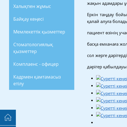
жақын адамдары ұс
Халықпен жұмыс
Еркін таңдау бой
Байқау кеңесі
қалай алуға болад
Мемлекеттік қызметтер
пациент өзінің учас
басқа емханаға жо
Стоматологиялық
қызметтер
сол жерге дәрігер
Комплаенс - офицер
дәрігер қабылдауы
Кадрмен қамтамасыз
етілу