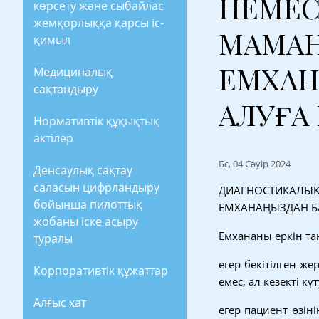
НЕМЕС
көрсету және сыбайлас
жемқорлыққа қарсы іс-
МАМАН
қимыл
ЕМХАН
Медициналық
сақтандыру
АЛУҒА
Нормативтік құқықтық
актілер
Бс, 04 Сәуір 2024
Денсаулық сақтау
саласын цифрландыру
ДИАГНОСТИКАЛЫҚ
бойынша пилоттық
ЕМХАНАҢЫЗДАН БА
жобаны іске асыру
Емхананы еркін та
туралы
егер бекітілген ж
Корпоративтік құжаттар
емес, ал кезекті к
Алғыс хат
егер пациент өзіні