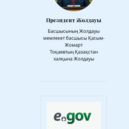
Президент Жолдауы
Басшысының Жолдауы
мемлекет басшысы Қасым-
Жомарт
Тоқаевтың Қазақстан
халқына Жолдауы