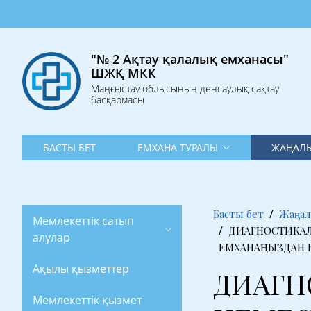
"№ 2 Ақт
"№ 2 Ақтау қалалық емханасы"
ШЖҚ МКК
Маңғыстау облысының денсаулық сақтау
басқармасы
БАСТЫ БЕТ
ЕМХАНА ТУРАЛЫ
ЖАҢАЛЫ
Басты бет
Жаңал
Мемлекеттік сатып
ДИАГНОСТИКАЛ
алулар
ЕМХАНАҢЫЗДАН Б
Ақылы қызметтер
ДИАГН
Мемлекеттік қызмет