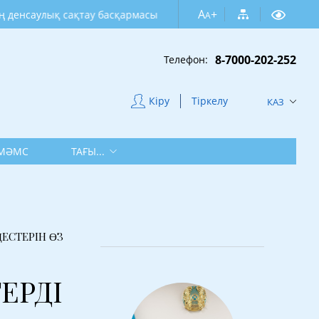
A
+
ық сақтау басқармасы
A
8-7000-202-252
Телефон:
Кіру
Тіркелу
КАЗ
МӘМС
ТАҒЫ...
ЕСТЕРІН ӨЗ
ЕРДІ