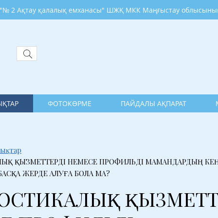
ау қалалық емханасы" ШЖҚ МКК Маңғыстау облысының денсаул
ҚТАР
ФОТОКӨРМЕ
ПАЙДАЛЫ АҚПАРАТ
ықтар
ЫҚ ҚЫЗМЕТТЕРДІ НЕМЕСЕ ПРОФИЛЬДІ МАМАНДАРДЫҢ КЕҢ
АСҚА ЖЕРДЕ АЛУҒА БОЛА МА?
ОСТИКАЛЫҚ ҚЫЗМЕТТ