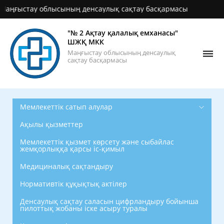
ыстау облысының денсаулық сақтау басқармасы
"№ 2 Ақтау қалалық емханасы"
ШЖҚ МКК
Маңғыстау облысының денсаулық
сақтау басқармасы
Мемлекеттік сатып алулар
Ақылы қызметтер
Мемлекеттік қызмет көрсету және сыбайлас
жемқорлыққа қарсы іс-қимыл
Медициналық сақтандыру
Нормативтік құқықтық актілер
Денсаулық сақтау саласын цифрландыру бойынша
пилоттық жобаны іске асыру туралы