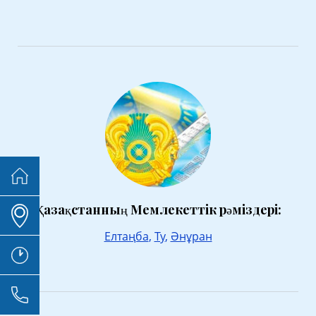
Қазақстанның Мемлекеттік рәміздері:
Елтаңба
,
Ту
,
Әнұран