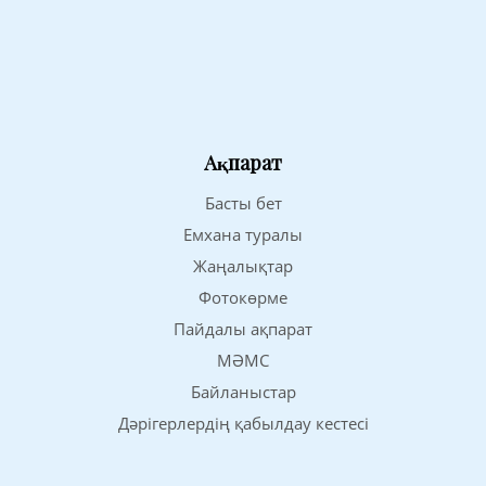
Ақпарат
Басты бет
Емхана туралы
Жаңалықтар
Фотокөрме
Пайдалы ақпарат
МӘМС
Байланыстар
Дәрігерлердің қабылдау кестесі