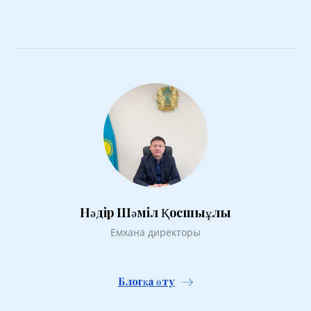
Нәдір Шәміл Қосшыұлы
Емхана директоры
Блогқа өту