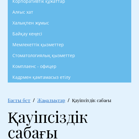
Корпоративтік құжаттар
Алғыс хат
Халықпен жұмыс
Байқау кеңесі
Мемлекеттік қызметтер
Стоматологиялық қызметтер
Комплаенс - офицер
Кадрмен қамтамасыз етілу
Басты бет
Жаңалықтар
Қауіпсіздік сабағы
Қауіпсіздік
сабағы