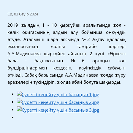
Ср, 03 Сәуір 2024
2019 жылдың 1 - 10 қыркүйек аралығында жол -
көлік оқиғасының алдын алу бойынша онкүндік
өтуде. Аталмыш шара аясында №2 Ақтау қалалық
емханасының жалпы тәжірибе дәрігері
А.А.Мадинаева қыркүйек айының 2 күні «Өркен»
бала - бақшасының №6 ортаңғы топ
бүлдіршіндерімен кездесіп, қауіпсіздік сабағын
өткізді. Сабақ барысында А.А.Мадинаева жолда жүру
ережелерін түсіндіріп, жолда абай болуға шақырды.