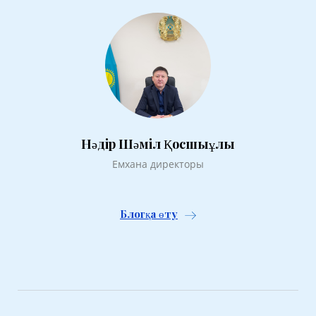
Нәдір Шәміл Қосшыұлы
Емхана директоры
Блогқа өту