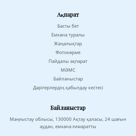
Ақпарат
Басты бет
Емхана туралы
Жаңалықтар
Фотокөрме
Пайдалы ақпарат
МӘМС
Байланыстар
Дәрігерлердің қабылдау кестесі
Байланыстар
Маңғыстау облысы, 130000 Ақтау қаласы, 24 шағын
аудан, емхана ғимаратты