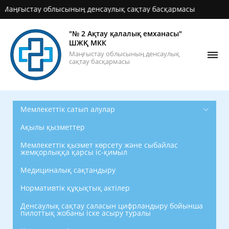
ғыстау облысының денсаулық сақтау басқармасы
"№ 2 Ақтау қалалық емханасы"
ШЖҚ МКК
Маңғыстау облысының денсаулық
сақтау басқармасы
Мемлекеттік сатып алулар
Ақылы қызметтер
Мемлекеттік қызмет көрсету және сыбайлас
жемқорлыққа қарсы іс-қимыл
Медициналық сақтандыру
Нормативтік құқықтық актілер
Денсаулық сақтау саласын цифрландыру бойынша
пилоттық жобаны іске асыру туралы