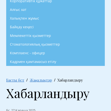
Корпоративтік құжаттар
Алғыс хат
Халықпен жұмыс
Байқау кеңесі
Мемлекеттік қызметтер
Стоматологиялық қызметтер
Комплаенс - офицер
Кадрмен қамтамасыз етілу
Басты бет
Жаңалықтар
Хабарландыру
Хабарландыру
Бс, 27 Қараша 2025