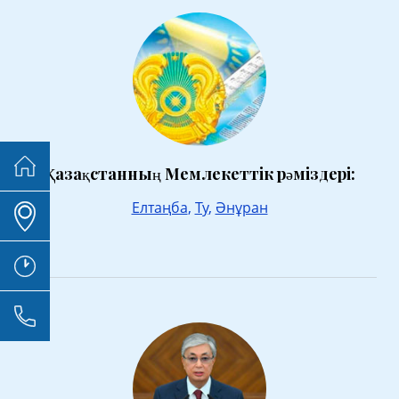
Қазақстанның Мемлекеттік рәміздері:
Елтаңба
,
Ту
,
Әнұран