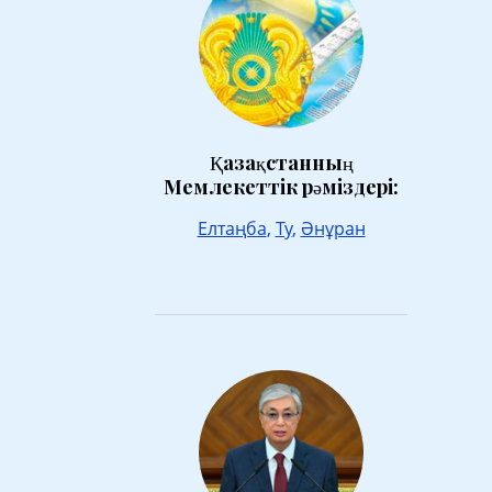
Қазақстанның
Мемлекеттік рәміздері:
Елтаңба
,
Ту
,
Әнұран