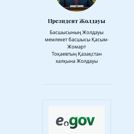
Президент Жолдауы
Басшысының Жолдауы
мемлекет басшысы Қасым-
Жомарт
Тоқаевтың Қазақстан
халқына Жолдауы