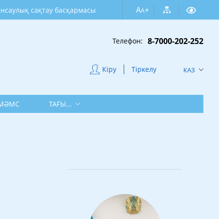
A
+
сақтау басқармасы
A
8-7000-202-252
Телефон:
Кіру
Тіркелу
КАЗ
МӘМС
ТАҒЫ...