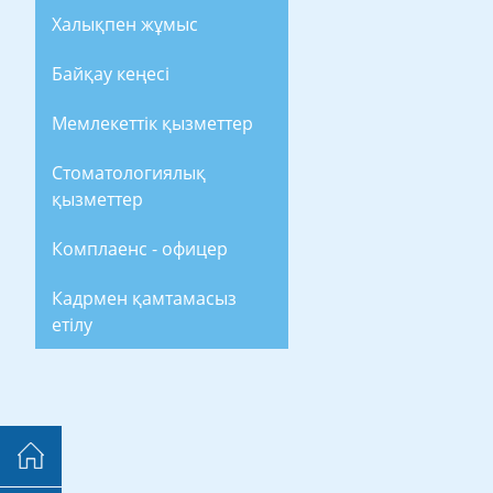
Халықпен жұмыс
Байқау кеңесі
Мемлекеттік қызметтер
Стоматологиялық
қызметтер
Комплаенс - офицер
Кадрмен қамтамасыз
етілу