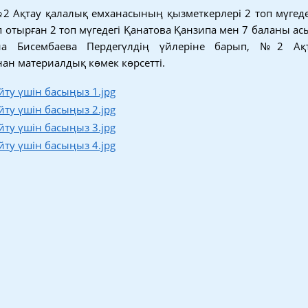
 Ақтау қалалық емханасының қызметкерлері 2 топ мүгедек
 отырған 2 топ мүгедегі Қанатова Қанзипа мен 7 баланы ас
на Бисембаева Пердегүлдің үйлеріне барып, №2 Ақ
н материалдық көмек көрсетті.