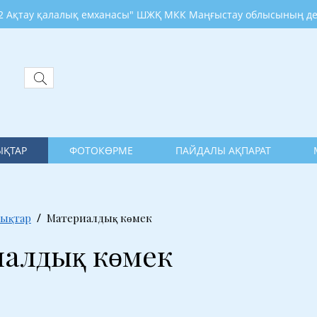
қалалық емханасы" ШЖҚ МКК Маңғыстау облысының денсаулық 
ҚТАР
ФОТОКӨРМЕ
ПАЙДАЛЫ АҚПАРАТ
ықтар
Материалдық көмек
алдық көмек