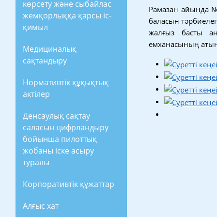
көрсету және сыбайлас
Рамазан айында №2
жемқорлыққа қарсы іс-
баласын тәрбиелеп
қимыл
жалғыз басты а
емханасының атына
Медициналық
сақтандыру
Нормативтік құқықтық
актілер
Денсаулық сақтау
саласын цифрландыру
бойынша пилоттық
жобаны іске асыру
туралы
Корпоративтік құжаттар
Алғыс хат