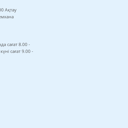
00 Ақтау
 емхана
а сағат 8.00 -
 күні сағат 9.00 -