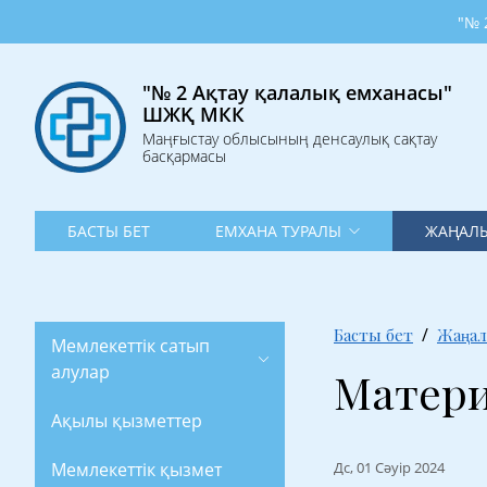
"№ 2 Ақтау 
"№ 2 Ақтау қалалық емханасы"
ШЖҚ МКК
Маңғыстау облысының денсаулық сақтау
басқармасы
БАСТЫ БЕТ
ЕМХАНА ТУРАЛЫ
ЖАҢАЛЫ
Басты бет
Жаңал
Мемлекеттік сатып
алулар
Матери
Ақылы қызметтер
Мемлекеттік қызмет
Дс, 01 Сәуір 2024