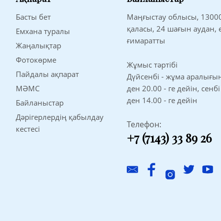
Басты бет
Маңғыстау облысы, 1300
қаласы, 24 шағын аудан,
Емхана туралы
ғимаратты
Жаңалықтар
Фотокөрме
Жұмыс тәртібі
Пайдалы ақпарат
Дүйсенбі - жұма аралығынд
МӘМС
ден 20.00 - ге дейін, сенбі
ден 14.00 - ге дейін
Байланыстар
Дәрігерлердің қабылдау
Телефон:
кестесі
+7 (7143) 33 89 26