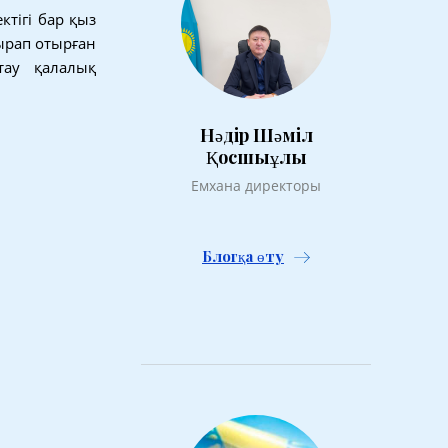
тігі бар қыз
ырап отырған
тау қалалық
Нәдір Шәміл
Қосшыұлы
Емхана директоры
Блогқа өту