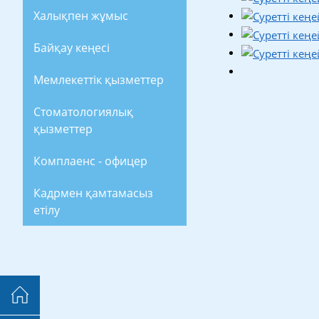
Халықпен жұмыс
Байқау кеңесі
Мемлекеттік қызметтер
Стоматологиялық
қызметтер
Комплаенс - офицер
Кадрмен қамтамасыз
етілу