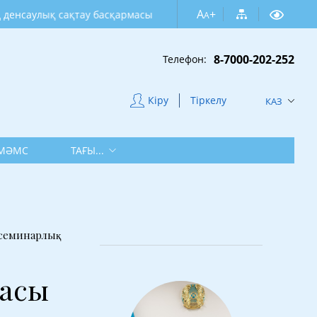
A
+
лық сақтау басқармасы
A
8-7000-202-252
Телефон:
Кіру
Тіркелу
КАЗ
МӘМС
ТАҒЫ...
 семинарлық
касы