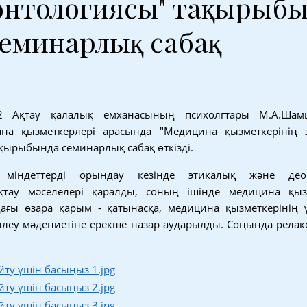
онтологиясы" тақырыб
семинарлық сабақ
2 Ақтау қалалық емханасының психолгтары М.А.Шам
хана қызметкерлері арасында "Медицина қызметкерінің
қырыбында семинарлық сабақ өткізді.
 міндеттерді орындау кезінде этикалық және деон
қтау мәселелері қаралды, соның ішінде медицина қыз
ағы өзара қарым - қатынасқа, медицина қызметкерінің
йлеу мәдениетіне ерекше назар аударылды. Соңында релак