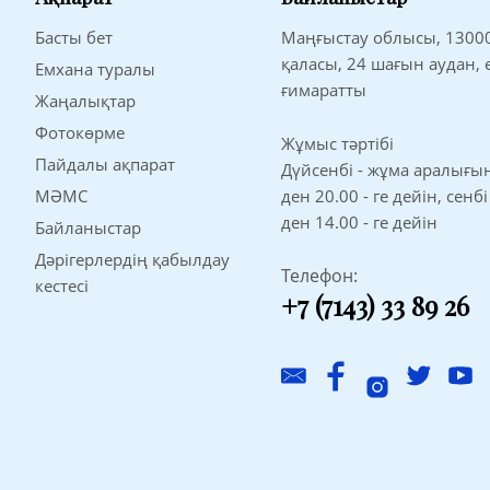
Басты бет
Маңғыстау облысы, 1300
қаласы, 24 шағын аудан,
Емхана туралы
ғимаратты
Жаңалықтар
Фотокөрме
Жұмыс тәртібі
Пайдалы ақпарат
Дүйсенбі - жұма аралығынд
МӘМС
ден 20.00 - ге дейін, сенбі
ден 14.00 - ге дейін
Байланыстар
Дәрігерлердің қабылдау
Телефон:
кестесі
+7 (7143) 33 89 26