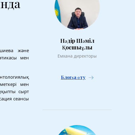
ында
Нәдір Шәміл
Қосшыұлы
шиева және
Емхана директоры
 этикасы мен
тологиялық
Блогқа өту
меткері мен
 ұқыпты сырт
сация сеансы