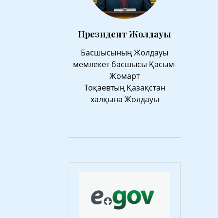
Президент Жолдауы
Басшысының Жолдауы
мемлекет басшысы Қасым-
Жомарт
Тоқаевтың Қазақстан
халқына Жолдауы