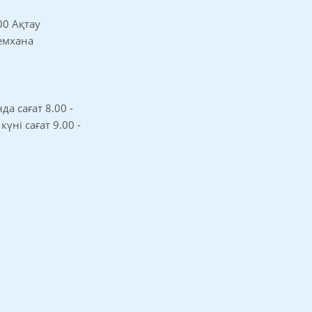
00 Ақтау
 емхана
а сағат 8.00 -
 күні сағат 9.00 -