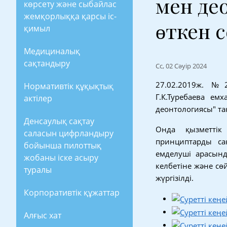
мен де
көрсету және сыбайлас
жемқорлыққа қарсы іс-
өткен 
қимыл
Медициналық
сақтандыру
Сс, 02 Сәуір 2024
27.02.2019ж. №
Нормативтік құқықтық
Г.К.Туребаева ем
актілер
деонтологиясы" та
Денсаулық сақтау
Онда қызметтік
саласын цифрландыру
принциптарды са
бойынша пилоттық
емделуші арасынд
жобаны іске асыру
келбетіне және сө
туралы
жүргізілді.
Корпоративтік құжаттар
Алғыс хат