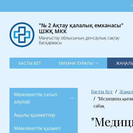
"№ 2 Ақ
"№ 2 Ақтау қалалық емханасы"
ШЖҚ МКК
Маңғыстау облысының денсаулық сақтау
басқармасы
БАСТЫ БЕТ
ЕМХАНА ТУРАЛЫ
ЖАҢАЛЫ
Басты бет
Жаңал
Мемлекеттік сатып
"Медицина қызм
алулар
сабақ
Ақылы қызметтер
"Медиц
Мемлекеттік қызмет