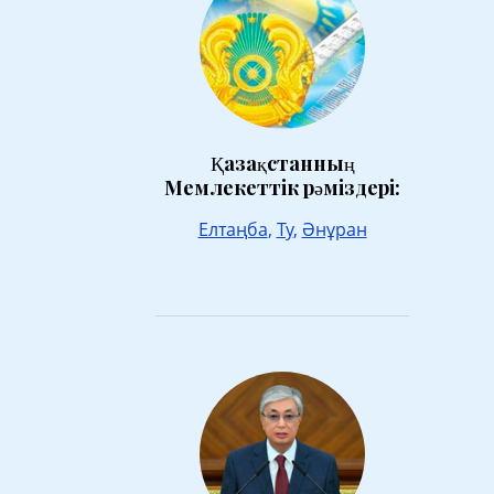
Қазақстанның
Мемлекеттік рәміздері:
Елтаңба
,
Ту
,
Әнұран