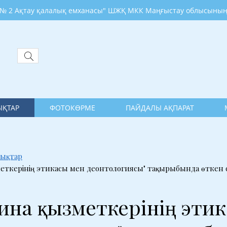
тау қалалық емханасы" ШЖҚ МКК Маңғыстау облысының денсау
ҚТАР
ФОТОКӨРМЕ
ПАЙДАЛЫ АҚПАРАТ
ықтар
еткерінің этикасы мен деонтологиясы" тақырыбында өткен
ина қызметкерінің эти