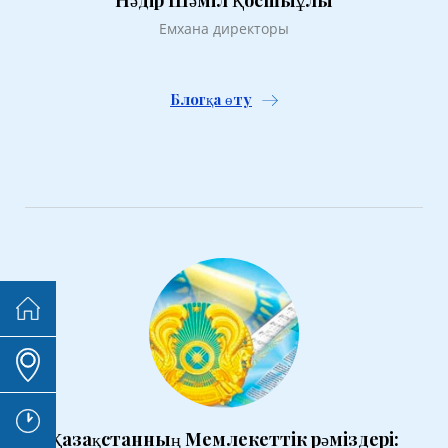
Емхана директоры
Блогқа өту
Қазақстанның Мемлекеттік рәміздері: