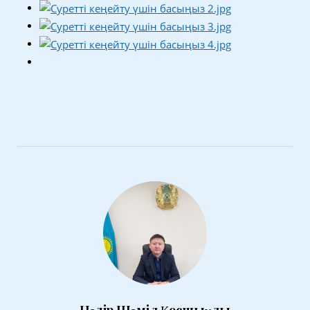
Нәдір Шәміл Қосшыұлы