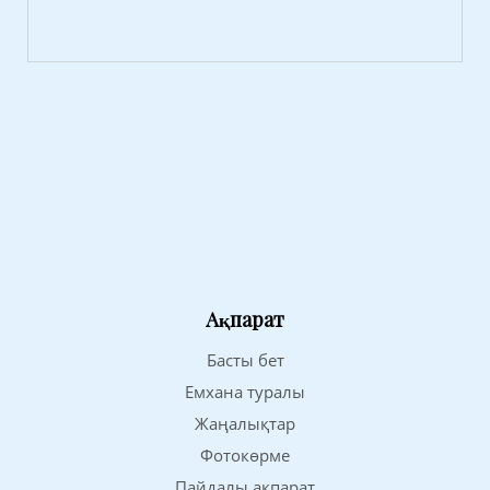
Ақпарат
Басты бет
Емхана туралы
Жаңалықтар
Фотокөрме
Пайдалы ақпарат