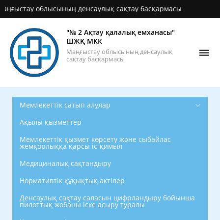
стау облысының денсаулық сақтау басқармасы
"№ 2 Ақтау қалалық емханасы"
ШЖҚ МКК
Маңғыстау облысының денсаулық
сақтау басқармасы
Мемлекеттік сатып алулар
Ақылы қызметтер
Мемлекеттік қызмет көрсету және сыбайлас
жемқорлыққа қарсы іс-қимыл
Медициналық сақтандыру
Нормативтік құқықтық актілер
Денсаулық сақтау саласын цифрландыру бойынша
пилоттық жобаны іске асыру туралы