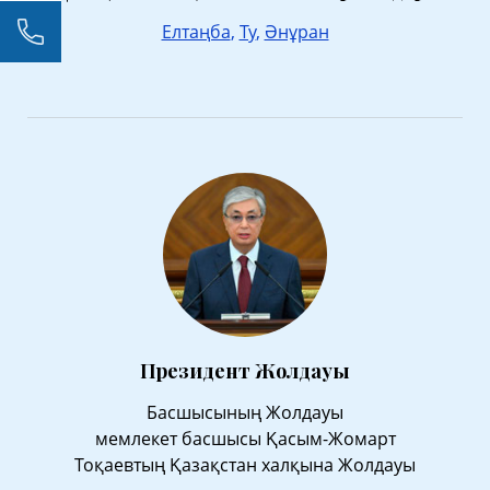
Елтаңба
,
Ту
,
Әнұран
Президент Жолдауы
Басшысының Жолдауы
мемлекет басшысы Қасым-Жомарт
Тоқаевтың Қазақстан халқына Жолдауы