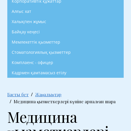
Корпоративтік құжаттар
Алғыс хат
Халықпен жұмыс
Байқау кеңесі
Мемлекеттік қызметтер
Стоматологиялық қызметтер
Комплаенс - офицер
Кадрмен қамтамасыз етілу
Басты бет
Жаңалықтар
Медицина қызметкерлері күніне арналған шара
Медицина