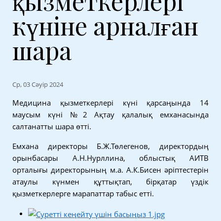
қызметкерлері
күніне арналған
шара
Ср, 03 Сәуір 2024
Медицина қызметкерлері күні қарсаңында 14
маусым күні №2 Ақтау қалалық емханасында
салтанатты шара өтті.
Емхана директоры Б.Ж.Төлегенов, директордың
орынбасары А.Н.Нурллина, облыстық АИТВ
орталығы директорының м.а. А.К.Бисен әріптестерін
атаулы күнмен құттықтап, бірқатар үздік
қызметкерлерге марапаттар табыс етті.