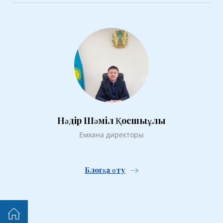
Нәдір Шәміл Қосшыұлы
Емхана директоры
Блогқа өту