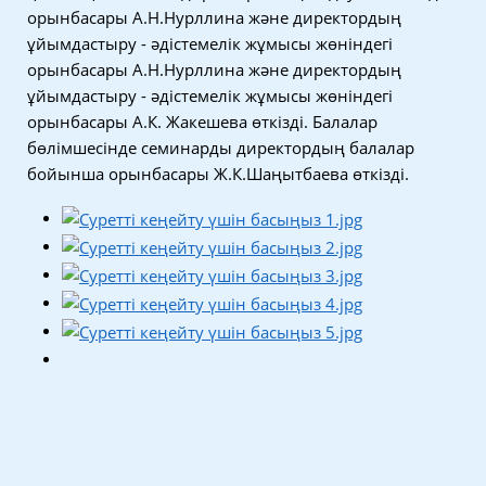
орынбасары А.Н.Нурллина және директордың
ұйымдастыру - әдістемелік жұмысы жөніндегі
орынбасары А.Н.Нурллина және директордың
ұйымдастыру - әдістемелік жұмысы жөніндегі
орынбасары А.К. Жакешева өткізді. Балалар
бөлімшесінде семинарды директордың балалар
бойынша орынбасары Ж.К.Шаңытбаева өткізді.