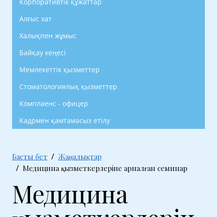
Корпоративтік құжаттар
Алғыс хат
Халықпен жұмыс
Байқау кеңесі
Мемлекеттік қызметтер
Стоматологиялық қызметтер
Комплаенс - офицер
Кадрмен қамтамасыз етілу
Басты бет
Жаңалықтар
Медицина қызметкерлеріне арналған семинар
Медицина