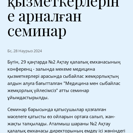
қызметкерлерін
е арналған
семинар
Бс, 28 Наурыз 2024
Бүгін, 29 қаңтарда №2 Ақтау қалалық емханасының
конференц - залында мекеме медицина
қызметкерлері арасында сыбайлас жемқорлықтың
алдын алуға бағытталған "Медицина мен сыбайлас
жемқорлық үйлесімсіз" атты семинар
ұйымдастырылды.
Семинар барысында қатысушылар қозғалған
мәселеге қатысты өз ойларын ортаға салып, жан-
жақты талқылады. Аталмыш шараны №2 Ақтау
қалалық емханасы директорының емдеу ісі жөніндегі