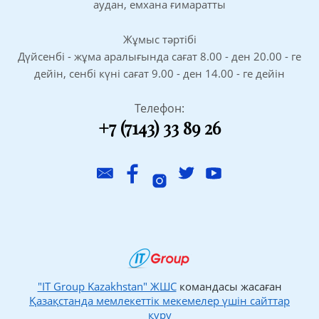
аудан, емхана ғимаратты
Жұмыс тәртібі
Дүйсенбі - жұма аралығында сағат 8.00 - ден 20.00 - ге
дейін, сенбі күні сағат 9.00 - ден 14.00 - ге дейін
Телефон:
+7 (7143) 33 89 26
"IT Group Kazakhstan" ЖШС
командасы жасаған
Қазақстанда мемлекеттік мекемелер үшін сайттар
құру