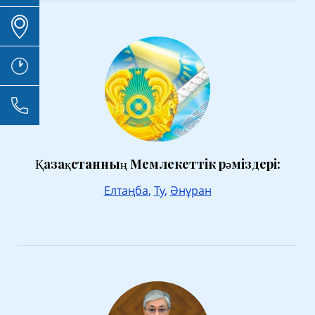
Қазақстанның Мемлекеттік рәміздері:
Елтаңба
,
Ту
,
Әнұран