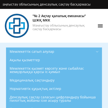
ыстау облысының денсаулық сақтау басқармасы
"№ 2 Ақтау қалалық емханасы"
ШЖҚ МКК
Маңғыстау облысының денсаулық
сақтау басқармасы
Мемлекеттік сатып алулар
Ақылы қызметтер
Мемлекеттік қызмет көрсету және сыбайлас
жемқорлыққа қарсы іс-қимыл
Медициналық сақтандыру
Нормативтік құқықтық актілер
Денсаулық сақтау саласын цифрландыру бойынша
пилоттық жобаны іске асыру туралы