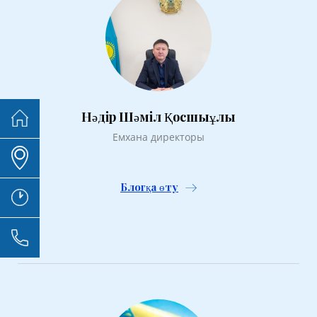
Нәдір Шәміл Қосшыұлы
Емхана директоры
Блогқа өту