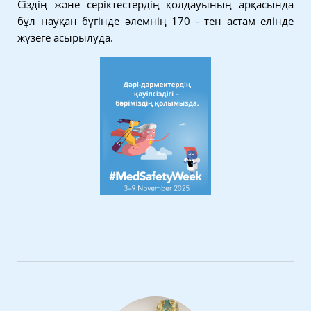
Сіздің және серіктестердің қолдауының арқасында
бұл науқан бүгінде әлемнің 170 - тен астам елінде
жүзеге асырылуда.