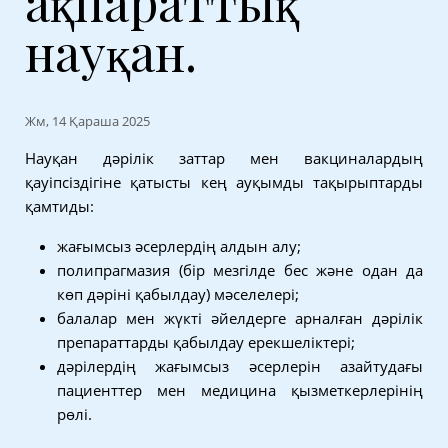
ақпараттық
науқан.
Жм, 14 Қараша 2025
Науқан дәрілік заттар мен вакциналардың
қауіпсіздігіне қатысты кең ауқымды тақырыптарды
қамтиды:
жағымсыз әсерлердің алдын алу;
полипрагмазия (бір мезгілде бес және одан да
көп дәріні қабылдау) мәселелері;
балалар мен жүкті әйелдерге арналған дәрілік
препараттарды қабылдау ерекшеліктері;
дәрілердің жағымсыз әсерлерін азайтудағы
пациенттер мен медицина қызметкерлерінің
рөлі.