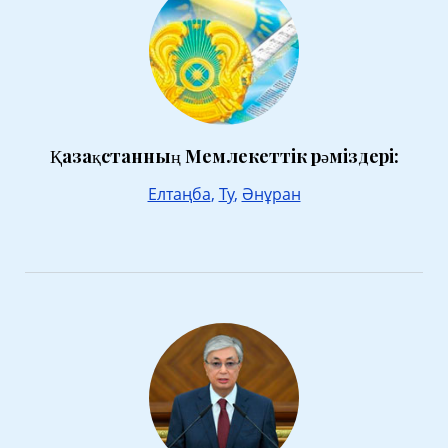
Қазақстанның Мемлекеттік рәміздері:
Елтаңба
,
Ту
,
Әнұран