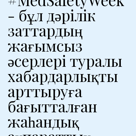
- бұл дәрілік
заттардың
жағымсыз
әсерлері туралы
хабардарлықты
арттыруға
бағытталған
жаһандық