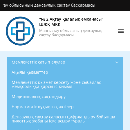
облысының денсаулық сақтау басқармасы
"№ 2 Ақтау қалалық емханасы"
ШЖҚ МКК
Маңғыстау облысының денсаулық
сақтау басқармасы
Мемлекеттік сатып алулар
Ақылы қызметтер
Мемлекеттік қызмет көрсету және сыбайлас
жемқорлыққа қарсы іс-қимыл
Медициналық сақтандыру
Нормативтік құқықтық актілер
Денсаулық сақтау саласын цифрландыру бойынша
пилоттық жобаны іске асыру туралы