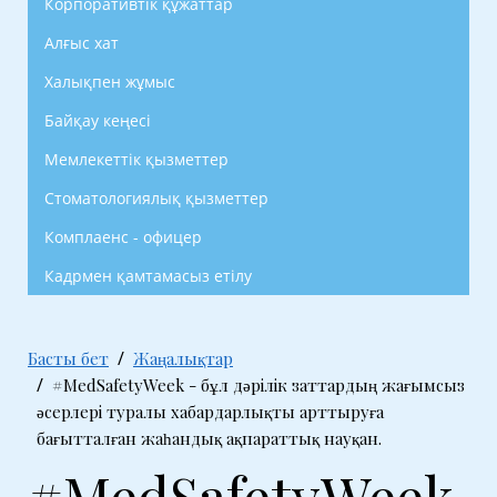
Корпоративтік құжаттар
Алғыс хат
Халықпен жұмыс
Байқау кеңесі
Мемлекеттік қызметтер
Стоматологиялық қызметтер
Комплаенс - офицер
Кадрмен қамтамасыз етілу
Басты бет
Жаңалықтар
#MedSafetyWeek - бұл дәрілік заттардың жағымсыз
әсерлері туралы хабардарлықты арттыруға
бағытталған жаһандық ақпараттық науқан.
#MedSafetyWeek