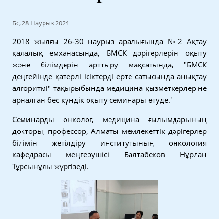
Бс, 28 Наурыз 2024
2018 жылғы 26-30 наурыз аралығында №2 Ақтау
қалалық емханасында, БМСК дәрігерлерін оқыту
және білімдерін арттыру мақсатында, "БМСК
деңгейінде қатерлі ісіктерді ерте сатысында анықтау
алгоритмі" тақырыбында медицина қызметкерлеріне
арналған бес күндік оқыту семинары өтуде.'
Семинарды онколог, медицина ғылымдарының
докторы, профессор, Алматы мемлекеттік дәрігерлер
білімін жетілдіру институтының онкология
кафедрасы меңгерушісі Балтабеков Нұрлан
Тұрсынұлы жүргізеді.