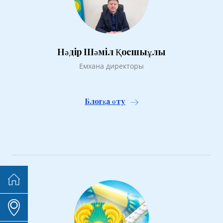
Нәдір Шәміл Қосшыұлы
Емхана директоры
Блогқа өту