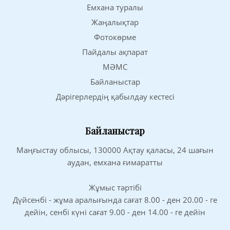
Емхана туралы
Жаңалықтар
Фотокөрме
Пайдалы ақпарат
МӘМС
Байланыстар
Дәрігерлердің қабылдау кестесі
Байланыстар
Маңғыстау облысы, 130000 Ақтау қаласы, 24 шағын
аудан, емхана ғимаратты
Жұмыс тәртібі
Дүйсенбі - жұма аралығында сағат 8.00 - ден 20.00 - ге
дейін, сенбі күні сағат 9.00 - ден 14.00 - ге дейін