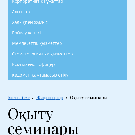
Корпоративтік құжаттар
Алғыс хат
Халықпен жұмыс
Байқау кеңесі
Мемлекеттік қызметтер
Стоматологиялық қызметтер
Комплаенс - офицер
Кадрмен қамтамасыз етілу
Басты бет
Жаңалықтар
Оқыту семинары
Оқыту
семинары