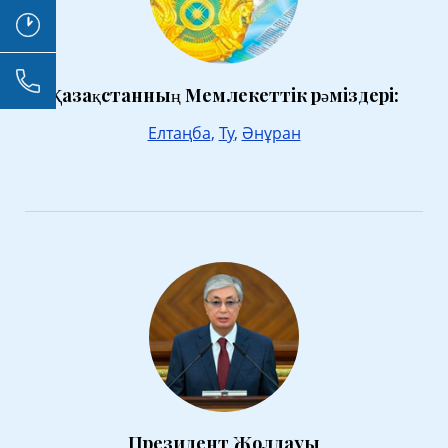
Қазақстанның Мемлекеттік рәміздері:
Елтаңба
,
Ту
,
Әнұран
Президент Жолдауы