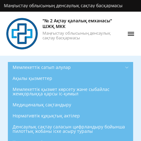
ғыстау облысының денсаулық сақтау басқармасы
"№ 2 Ақтау қалалық емханасы"
ШЖҚ МКК
Маңғыстау облысының денсаулық
сақтау басқармасы
Мемлекеттік сатып алулар
Ақылы қызметтер
Мемлекеттік қызмет көрсету және сыбайлас
жемқорлыққа қарсы іс-қимыл
Медициналық сақтандыру
Нормативтік құқықтық актілер
Денсаулық сақтау саласын цифрландыру бойынша
пилоттық жобаны іске асыру туралы