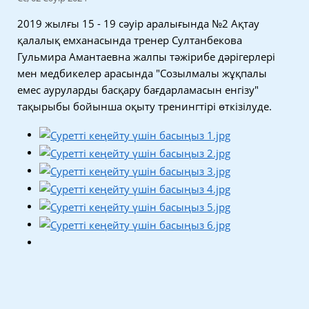
2019 жылғы 15 - 19 сәуір аралығында №2 Ақтау
қалалық емханасында тренер Султанбекова
Гульмира Амантаевна жалпы тәжірибе дәрігерлері
мен медбикелер арасында "Созылмалы жұқпалы
емес ауруларды басқару бағдарламасын енгізу"
тақырыбы бойынша оқыту тренингтірі өткізілуде.