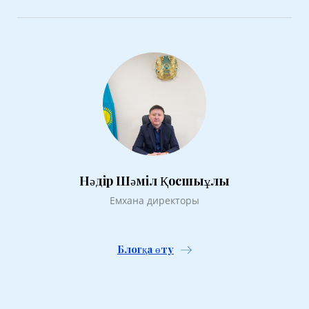
Нәдір Шәміл Қосшыұлы
Емхана директоры
Блогқа өту