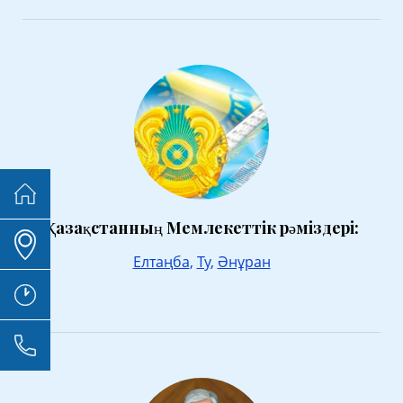
Қазақстанның Мемлекеттік рәміздері:
Елтаңба
,
Ту
,
Әнұран