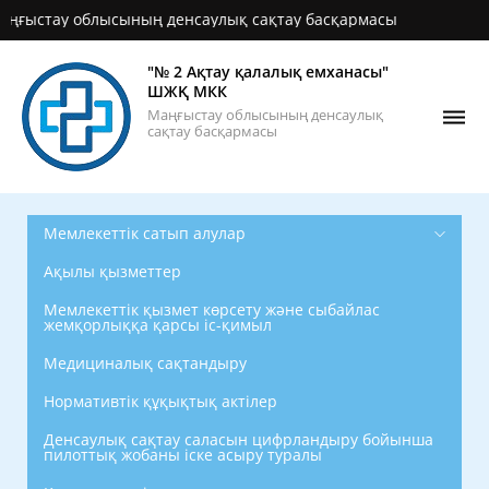
стау облысының денсаулық сақтау басқармасы
"№ 2 Ақтау қалалық емханасы"
ШЖҚ МКК
Маңғыстау облысының денсаулық
сақтау басқармасы
Мемлекеттік сатып алулар
Ақылы қызметтер
Мемлекеттік қызмет көрсету және сыбайлас
жемқорлыққа қарсы іс-қимыл
Медициналық сақтандыру
Нормативтік құқықтық актілер
Денсаулық сақтау саласын цифрландыру бойынша
пилоттық жобаны іске асыру туралы