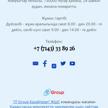
Маңғыстау облысы, 130000 Ақтау қаласы, 24 шағын
аудан, емхана ғимаратты
Жұмыс тәртібі
Дүйсенбі - жұма аралығында сағат 8.00 - ден 20.00 - ге
дейін, сенбі күні сағат 9.00 - ден 14.00 - ге дейін
Телефон:
+7 (7143) 33 89 26
"IT Group Kazakhstan" ЖШС
командасы жасаған
Қазақстанда мемлекеттік мекемелер үшін сайттар