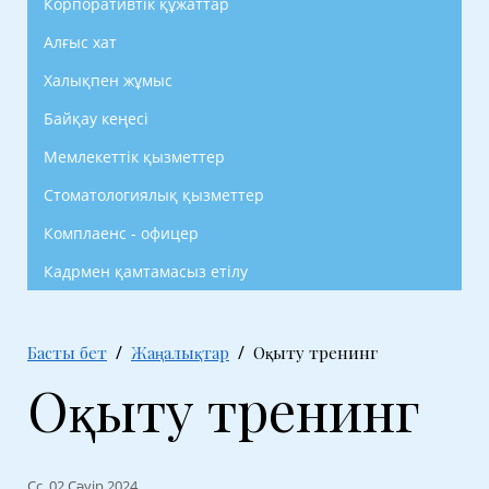
Корпоративтік құжаттар
Алғыс хат
Халықпен жұмыс
Байқау кеңесі
Мемлекеттік қызметтер
Стоматологиялық қызметтер
Комплаенс - офицер
Кадрмен қамтамасыз етілу
Басты бет
Жаңалықтар
Оқыту тренинг
Оқыту тренинг
Сс, 02 Сәуір 2024