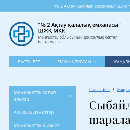
"№ 2 Ақтау қалалық емханасы" ШЖҚ МКК Маңғ
"№ 2 Ақтау қалалық емханасы"
ШЖҚ МКК
Маңғыстау облысының денсаулық сақтау
басқармасы
БАСТЫ БЕТ
ЕМХАНА ТУРАЛЫ
ЖАҢАЛЫ
Басты бет
Жаңал
Мемлекеттік сатып
алулар
Сыбайл
Ақылы қызметтер
шарал
Мемлекеттік қызмет