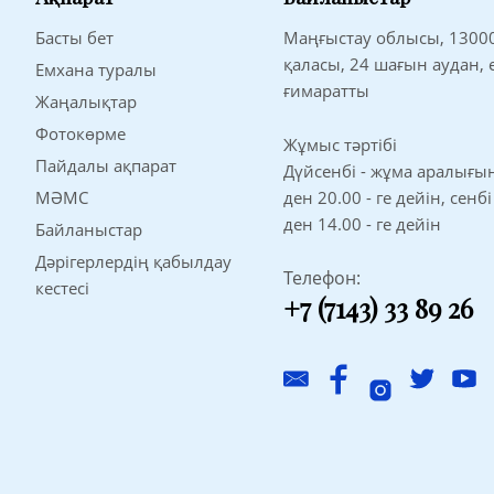
Басты бет
Маңғыстау облысы, 1300
қаласы, 24 шағын аудан,
Емхана туралы
ғимаратты
Жаңалықтар
Фотокөрме
Жұмыс тәртібі
Пайдалы ақпарат
Дүйсенбі - жұма аралығынд
МӘМС
ден 20.00 - ге дейін, сенбі
ден 14.00 - ге дейін
Байланыстар
Дәрігерлердің қабылдау
Телефон:
кестесі
+7 (7143) 33 89 26