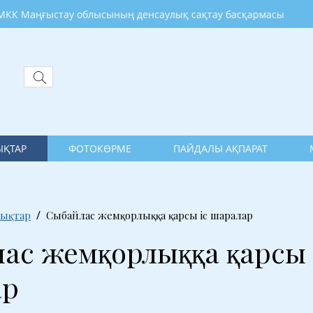
ыстау облысының денсаулық сақтау басқармасы
ҚТАР
ФОТОКӨРМЕ
ПАЙДАЛЫ АҚПАРАТ
ықтар
Сыбайлас жемқорлыққа қарсы іс шаралар
ас жемқорлыққа қарсы 
ар