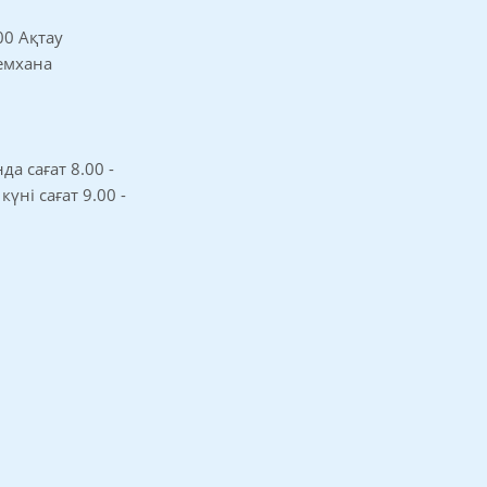
00 Ақтау
 емхана
а сағат 8.00 -
 күні сағат 9.00 -