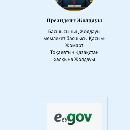
Президент Жолдауы
Басшысының Жолдауы
мемлекет басшысы Қасым-
Жомарт
Тоқаевтың Қазақстан
халқына Жолдауы