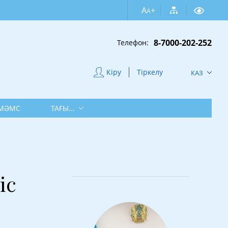
A
+
A
8-7000-202-252
Телефон:
Кіру
Тіркелу
КАЗ
МӘМС
ТАҒЫ...
іс