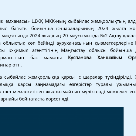
ық емханасы» ШЖҚ МКК-ның сыбайлас жемқорлықтың алд
имыл бағыты бойынша іс-шараларының 2024 жылға ж
 мақсатында 2024 жылдың 20 маусымында №2 Ақтау қала
 облыстық көп бейінді ауруханасының қызметкерлеріне
сы іс-қимыл агенттігінің Маңғыстау облысы бойынша д
қармасының бас маманы
Куспанова Ханшайым Ора
инар өтті.
 сыбайлас жемқорлыққа қарсы іс шаралар түсіндірілді.
лыққа қарсы заңнамадағы өзгерістер туралы ұжымн
да шет мемлекетінен жылжымайтын мүліктерді мемлекет есе
рнайы бейнатаспа көрсетілді.