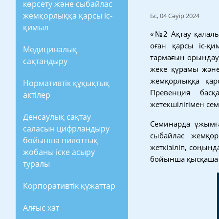
көрсету және сыбайлас
жемқорлыққа қарсы іс-
Бс, 04 Сәуір 2024
қимыл
«№2 Ақтау қалал
оған қарсы іс-қ
Медициналық
тармағын орындау
сақтандыру
жеке құрамы және
жемқорлыққа қар
Нормативтік құқықтық
Превенция бас
актілер
жетекшілігімен сем
Денсаулық сақтау
Семинарда ұжымға
саласын цифрландыру
сыбайлас жемқор
бойынша пилоттық
жеткізіліп, соңын
жобаны іске асыру
бойынша қысқаша а
туралы
Корпоративтік құжаттар
Алғыс хат