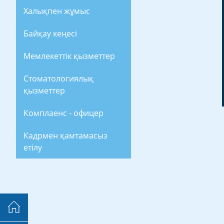
Халықпен жұмыс
Байқау кеңесі
Мемлекеттік қызметтер
Стоматологиялық
қызметтер
Комплаенс - офицер
Кадрмен қамтамасыз
етілу