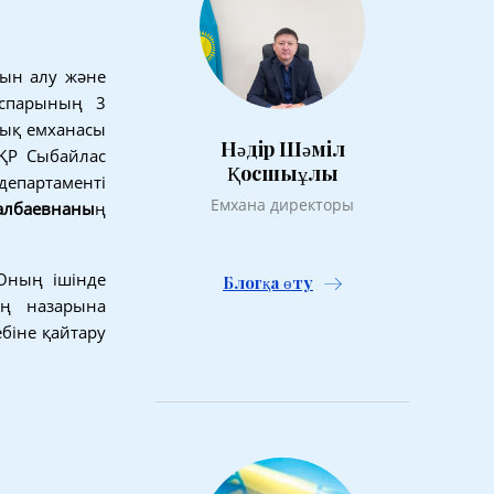
ын алу және
оспарының 3
лық емханасы
Нәдір Шәміл
 ҚР Сыбайлас
Қосшыұлы
епартаменті
Емхана директоры
лбаевнаны
ң
 Оның ішінде
Блогқа өту
ың назарына
біне қайтару