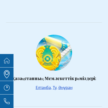
Қазақстанның Мемлекеттік рәміздері:
Елтаңба
,
Ту
,
Әнұран