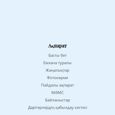
Ақпарат
Басты бет
Емхана туралы
Жаңалықтар
Фотокөрме
Пайдалы ақпарат
МӘМС
Байланыстар
Дәрігерлердің қабылдау кестесі