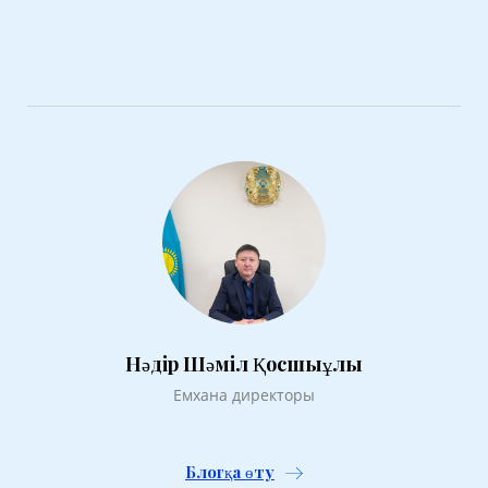
Нәдір Шәміл Қосшыұлы
Емхана директоры
Блогқа өту