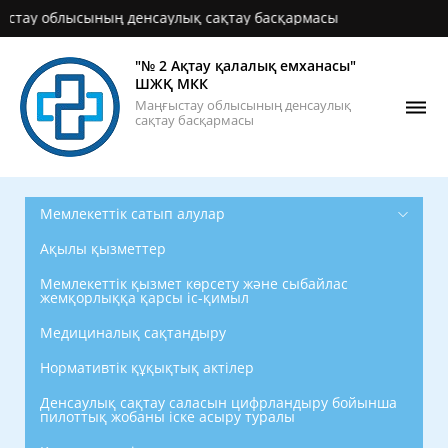
 облысының денсаулық сақтау басқармасы
"№ 2 Ақтау қалалық емханасы"
ШЖҚ МКК
Маңғыстау облысының денсаулық
сақтау басқармасы
Мемлекеттік сатып алулар
Ақылы қызметтер
Мемлекеттік қызмет көрсету және сыбайлас
жемқорлыққа қарсы іс-қимыл
Медициналық сақтандыру
Нормативтік құқықтық актілер
Денсаулық сақтау саласын цифрландыру бойынша
пилоттық жобаны іске асыру туралы