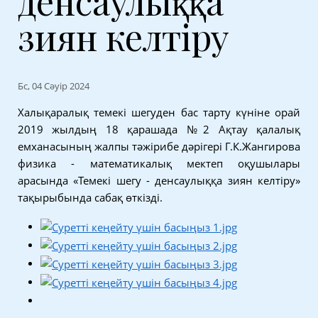
денсаулыққа
зиян келтіру
Бс, 04 Сәуір 2024
Халықаралық темекі шегуден бас тарту күніне орай
2019 жылдың 18 қарашада №2 Ақтау қалалық
емханасының жалпы тәжірибе дәрігері Г.К.Жангирова
физика - математикалық мектеп оқушылары
арасында «Темекі шегу - денсаулыққа зиян келтіру»
тақырыбында сабақ өткізді.