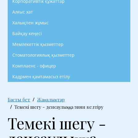
Корпоративтік құжаттар
Алғыс хат
Халықпен жұмыс
Байқау кеңесі
Мемлекеттік қызметтер
Стоматологиялық қызметтер
Комплаенс - офицер
Кадрмен қамтамасыз етілу
Басты бет
Жаңалықтар
Темекі шегу - денсаулыққа зиян келтіру
Темекі шегу -