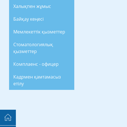
Халықпен жұмыс
Байқау кеңесі
Мемлекеттік қызметтер
Стоматологиялық
қызметтер
Комплаенс - офицер
Кадрмен қамтамасыз
етілу