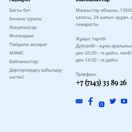
Басты бет
Маңғыстау облысы, 1300
қаласы, 24 шағын аудан,
Емхана туралы
ғимаратты
Жаңалықтар
Фотокөрме
Жұмыс тәртібі
Пайдалы ақпарат
Дүйсенбі - жұма аралығынд
МӘМС
ден 20.00 - ге дейін, сенбі
ден 14.00 - ге дейін
Байланыстар
Дәрігерлердің қабылдау
Телефон:
кестесі
+7 (7143) 33 89 26