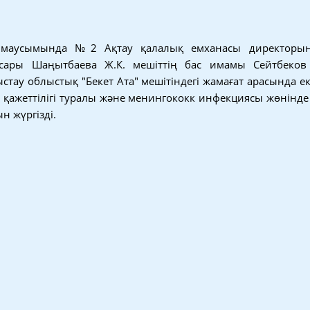
маусымында №2 Ақтау қалалық емханасы директорын
ары Шаңытбаева Ж.К. мешіттің бас имамы Сейтбеко
тау облыстық "Бекет Ата" мешітіндегі жамағат арасында е
ажеттілігі туралы және менингококк инфекциясы жөнінде 
н жүргізді.