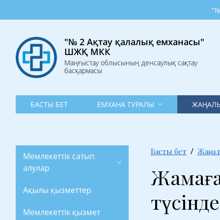
"№ 2 Ақт
"№ 2 Ақтау қалалық емханасы"
ШЖҚ МКК
Маңғыстау облысының денсаулық сақтау
басқармасы
БАСТЫ БЕТ
ЕМХАНА ТУРАЛЫ
ЖАҢАЛЫ
Басты бет
Жаңал
Мемлекеттік сатып
алулар
Жамаға
Ақылы қызметтер
түсінд
Мемлекеттік қызмет