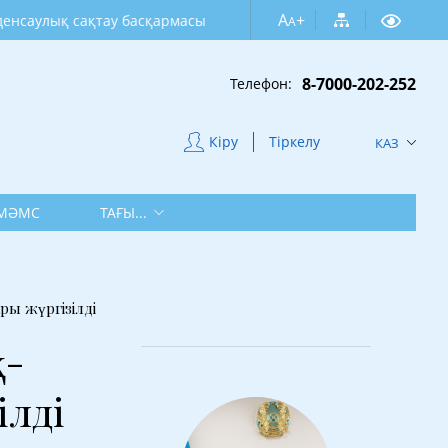
A
+
ық сақтау басқармасы
A
8-7000-202-252
Телефон:
Кіру
Тіркелу
КАЗ
МӘМС
ТАҒЫ...
ы жүргізілді
қ-
ілді