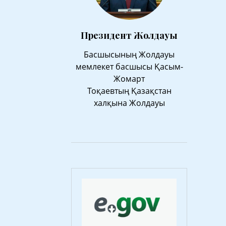
Президент Жолдауы
Басшысының Жолдауы
мемлекет басшысы Қасым-
Жомарт
Тоқаевтың Қазақстан
халқына Жолдауы