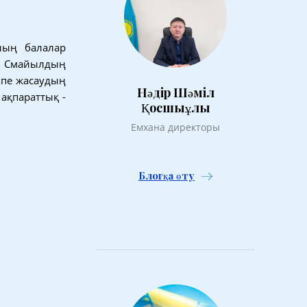
ың балалар
в Смайылдың
кпе жасаудың
Нәдір Шәміл
ақпараттық -
Қосшыұлы
Емхана директоры
Блогқа өту