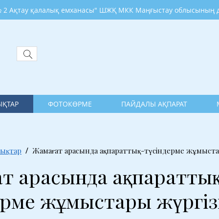
ау қалалық емханасы" ШЖҚ МКК Маңғыстау облысының денсаул
ҚТАР
ФОТОКӨРМЕ
ПАЙДАЛЫ АҚПАРАТ
ықтар
Жамағат арасында ақпараттық-түсіндерме жұмыстар
т арасында ақпаратты
ерме жұмыстары жүргіз