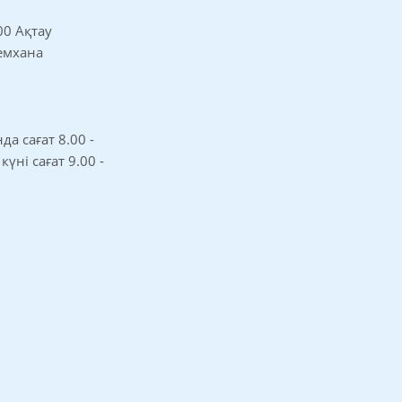
00 Ақтау
 емхана
а сағат 8.00 -
 күні сағат 9.00 -