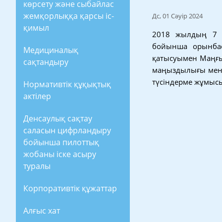
көрсету және сыбайлас
жемқорлыққа қарсы іс-
Дс, 01 Сәуір 2024
қимыл
2018 жылдың 7 
бойынша орынбас
Медициналық
қатысуымен Маңғыс
сақтандыру
маңыздылығы мен қ
түсіндерме жұмысы
Нормативтік құқықтық
актілер
Денсаулық сақтау
саласын цифрландыру
бойынша пилоттық
жобаны іске асыру
туралы
Корпоративтік құжаттар
Алғыс хат