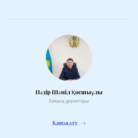
Нәдір Шәміл Қосшыұлы
Емхана директоры
Блогқа өту