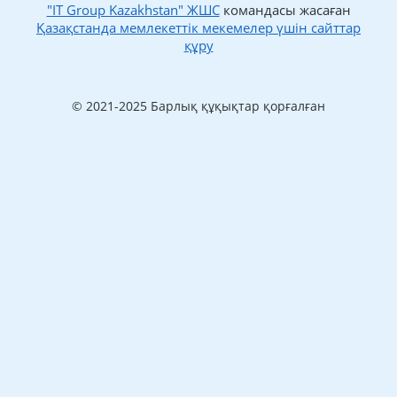
"IT Group Kazakhstan" ЖШС
командасы жасаған
Қазақстанда мемлекеттік мекемелер үшін сайттар
құру
© 2021-2025 Барлық құқықтар қорғалған