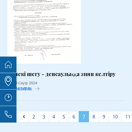
Темекі шегу - денсаулыққа зиян келтіру
Бс, 04 Сәуір 2024
Толығырақ
2
3
4
5
6
7
8
9
10
11