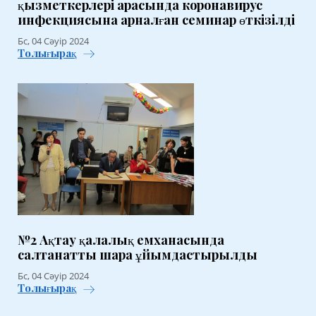
қызметкерлері арасында коронавирус
инфекциясына арналған семинар өткізілді
Бс, 04 Сәуір 2024
Толығырақ
№2 Ақтау қалалық емханасында
салтанатты шара ұйымдастырылды
Бс, 04 Сәуір 2024
Толығырақ