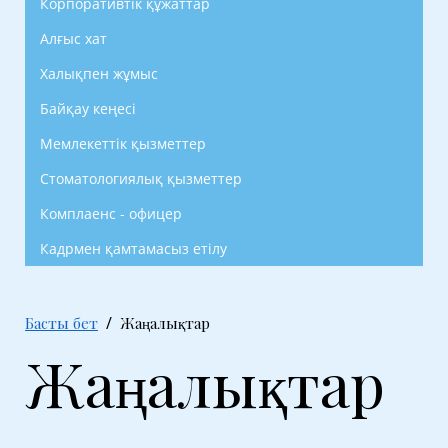
Корпоративтік құжаттар
Алғыс хат
Халықпен жұмыс
Байқау кеңесі
Мемлекеттік қызметтер
Стоматологиялық қызметтер
Комплаенс - офицер
Кадрмен қамтамасыз етілу
Басты бет
Жаңалықтар
Жаңалықтар