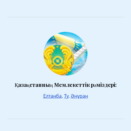
Қазақстанның Мемлекеттік рәміздері:
Елтаңба
,
Ту
,
Әнұран