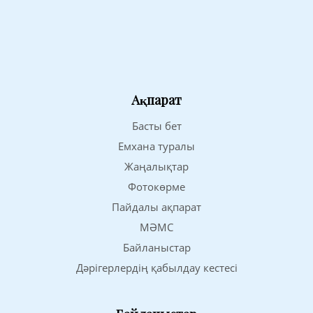
Ақпарат
Басты бет
Емхана туралы
Жаңалықтар
Фотокөрме
Пайдалы ақпарат
МӘМС
Байланыстар
Дәрігерлердің қабылдау кестесі