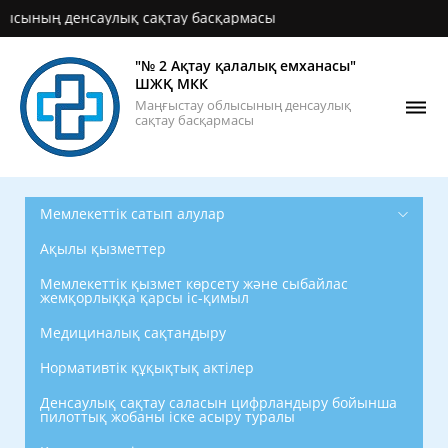
улық сақтау басқармасы
"№ 2 Ақтау қалалық емханасы"
ШЖҚ МКК
Маңғыстау облысының денсаулық
сақтау басқармасы
Мемлекеттік сатып алулар
Ақылы қызметтер
Мемлекеттік қызмет көрсету және сыбайлас
жемқорлыққа қарсы іс-қимыл
Медициналық сақтандыру
Нормативтік құқықтық актілер
Денсаулық сақтау саласын цифрландыру бойынша
пилоттық жобаны іске асыру туралы