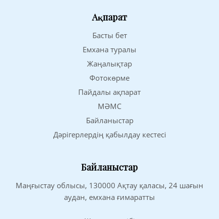
Ақпарат
Басты бет
Емхана туралы
Жаңалықтар
Фотокөрме
Пайдалы ақпарат
МӘМС
Байланыстар
Дәрігерлердің қабылдау кестесі
Байланыстар
Маңғыстау облысы, 130000 Ақтау қаласы, 24 шағын
аудан, емхана ғимаратты