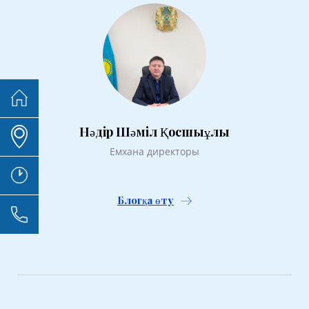
Нәдір Шәміл Қосшыұлы
Емхана директоры
Блогқа өту