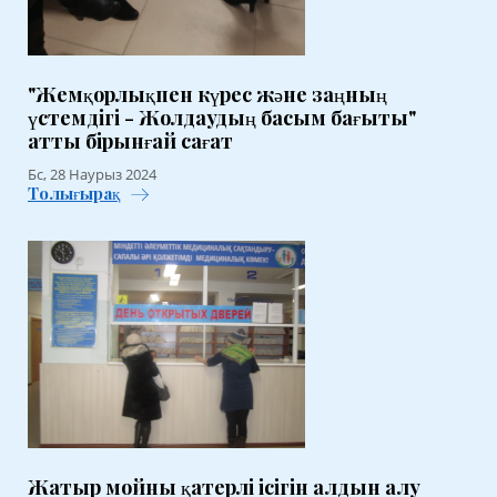
"Жемқорлықпен күрес және заңның
үстемдігі - Жолдаудың басым бағыты"
атты бірынғай сағат
Бс, 28 Наурыз 2024
Толығырақ
Жатыр мойны қатерлі ісігін алдын алу