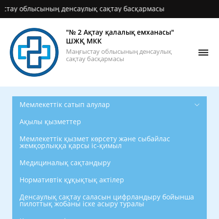
денсаулық сақтау басқармасы
"№ 2 Ақтау қалалық емханасы"
ШЖҚ МКК
Маңғыстау облысының денсаулық
сақтау басқармасы
Мемлекеттік сатып алулар
Ақылы қызметтер
Мемлекеттік қызмет көрсету және сыбайлас
жемқорлыққа қарсы іс-қимыл
Медициналық сақтандыру
Нормативтік құқықтық актілер
Денсаулық сақтау саласын цифрландыру бойынша
пилоттық жобаны іске асыру туралы