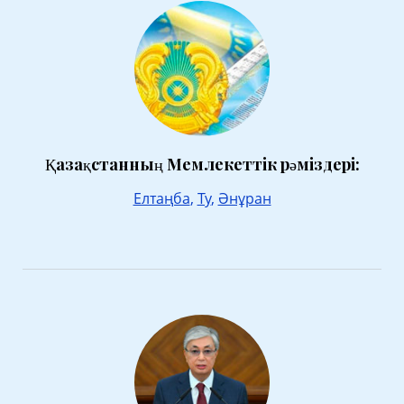
Қазақстанның Мемлекеттік рәміздері:
Елтаңба
,
Ту
,
Әнұран