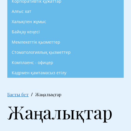
Корпоративтік құжаттар
Алғыс хат
Халықпен жұмыс
Байқау кеңесі
Мемлекеттік қызметтер
Стоматологиялық қызметтер
Комплаенс - офицер
Кадрмен қамтамасыз етілу
Басты бет
Жаңалықтар
Жаңалықтар