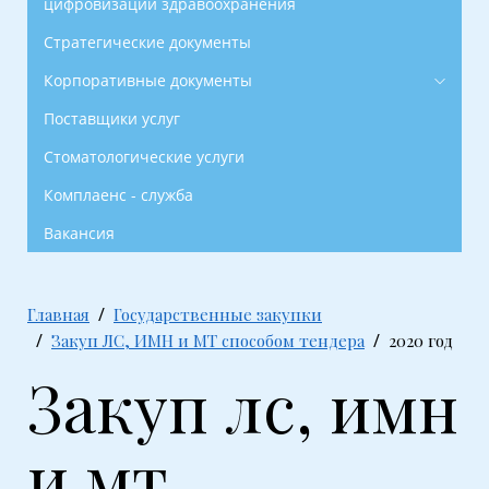
цифровизации здравоохранения
Стратегические документы
Корпоративные документы
Поставщики услуг
Стоматологические услуги
Комплаенс - служба
Вакансия
Главная
Государственные закупки
Закуп ЛС, ИМН и МТ способом тендера
2020 год
Закуп лс, имн
и мт