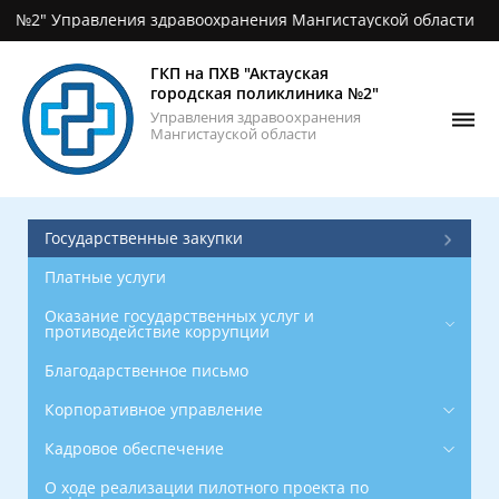
2" Управления здравоохранения Мангистауской области
Главная
О
ГКП на ПХВ "Актауская
поликлинике
городская поликлиника №2"
Управления здравоохранения
Новости
Мангистауской области
Фотогалерея
Контакты
Государственные закупки
ОСМС
Платные услуги
График
Оказание государственных услуг и
противодействие коррупции
приёма
врачей
Благодарственное письмо
Корпоративное управление
Кадровое обеспечение
О ходе реализации пилотного проекта по