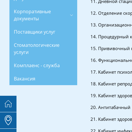
11. Дневной стаци
Корпоративные
12. Отделение ско
документы
13. Организацион
Поставщики услуг
14. Процедурный к
Стоматологические
15. Прививочный 
услуги
16. Функционально
Комплаенс - служба
17. Кабинет психол
Вакансия
18. Кабинет репро
19. Кабинет здоро
20. Антитабачный 
21. Кабинет здоров
22. Кабинет инфе