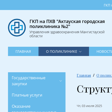
Главная
ГКП на ПХВ "
О
поликлинике
ГКП на ПХВ "Актауская городская
поликлиника №2"
Новости
Управления здравоохранения Мангистауской
области
Фотогалерея
Контакты
ГЛАВНАЯ
О ПОЛИКЛИНИКЕ
НОВОСТ
ОСМС
График
приёма
Главная
О поли
Государственные
врачей
закупки
Структ
Платные услуги
Оказание
Чт, 03 июля 2025