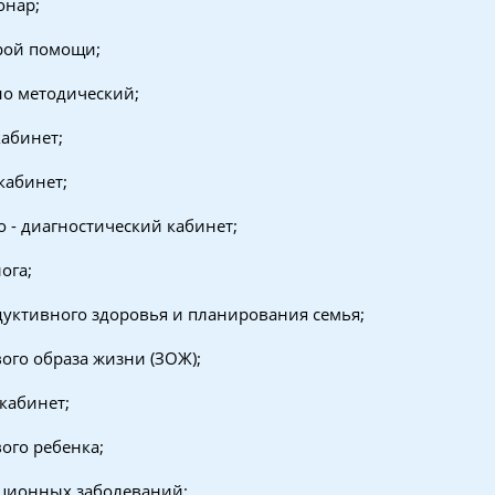
онар;
рой помощи;
но методический;
абинет;
кабинет;
 - диагностический кабинет;
ога;
дуктивного здоровья и планирования семья;
вого образа жизни (ЗОЖ);
кабинет;
ого ребенка;
кционных заболеваний;