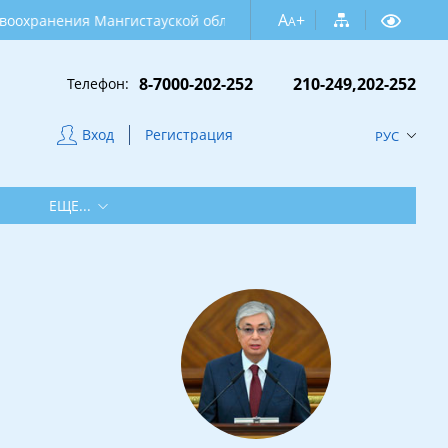
A
+
ения Мангистауской области
A
8-7000-202-252
210-249,202-252
Телефон:
Вход
Регистрация
РУС
ЕЩЕ...