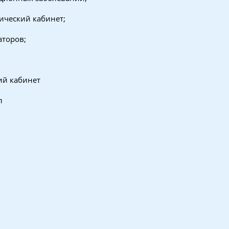
ический кабинет;
аторов;
ий кабинет
л