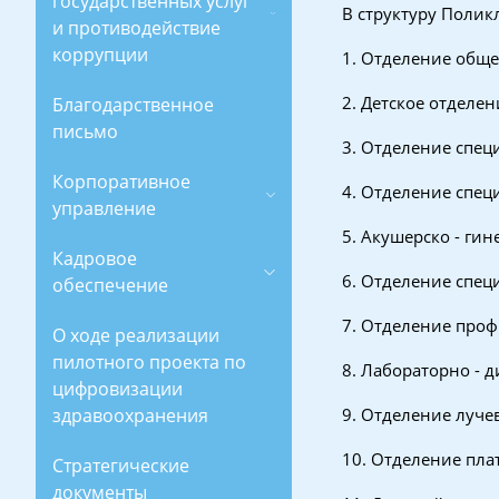
государственных услуг
В структуру Полик
и противодействие
коррупции
1. Отделение обще
2. Детское отделен
Благодарственное
письмо
3. Отделение спе
Корпоративное
4. Отделение спец
управление
5. Акушерско - ги
Кадровое
6. Отделение спе
обеспечение
7. Отделение проф
О ходе реализации
пилотного проекта по
8. Лабораторно - 
цифровизации
здравоохранения
9. Отделение луче
10. Отделение пла
Стратегические
документы