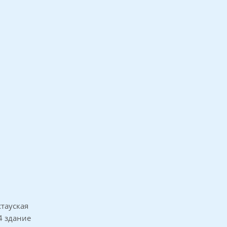
стауская
54 здание