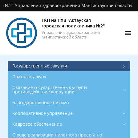
" Управления здравоохранения Мангистауской области
Главная
О
ГКП на ПХВ "Актауская
поликлинике
городская поликлиника №2"
Управления здравоохранения
Новости
Мангистауской области
Фотогалерея
Контакты
Государственные закупки
ОСМС
Платные услуги
График
Оказание государственных услуг и
противодействие коррупции
приёма
врачей
Благодарственное письмо
Корпоративное управление
Кадровое обеспечение
О ходе реализации пилотного проекта по