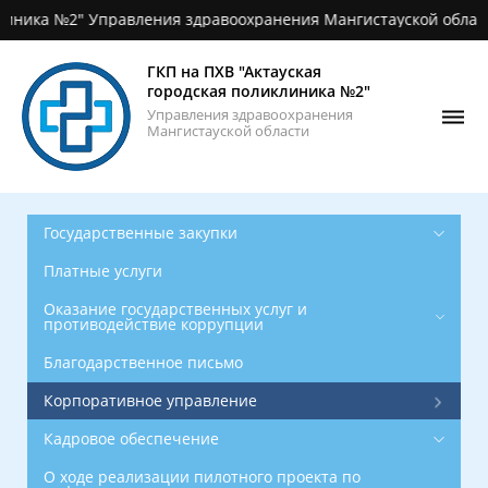
ика №2" Управления здравоохранения Мангистауской области
Главная
О
ГКП на ПХВ "Актауская
поликлинике
городская поликлиника №2"
Управления здравоохранения
Новости
Мангистауской области
Фотогалерея
Контакты
Государственные закупки
ОСМС
Платные услуги
График
Оказание государственных услуг и
противодействие коррупции
приёма
врачей
Благодарственное письмо
Корпоративное управление
Кадровое обеспечение
О ходе реализации пилотного проекта по